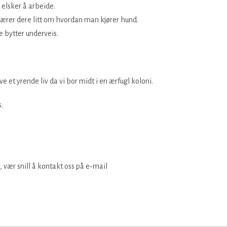
 elsker å arbeide.
 lærer dere litt om hvordan man kjører hund.
e bytter underveis.
e et yrende liv da vi bor midt i en ærfugl koloni.
.
 vær snill å kontakt oss på e-mail