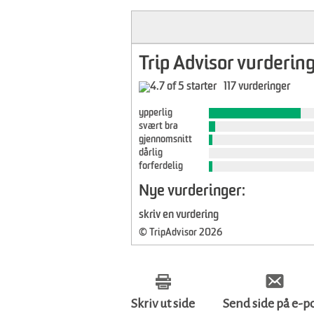
Trip Advisor vurdering
117 vurderinger
ypperlig
svært bra
gjennomsnitt
dårlig
forferdelig
Nye vurderinger:
skriv en vurdering
© TripAdvisor 2026
Skriv ut side
Send side på e-p