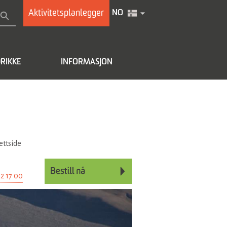
Aktivitetsplanlegger
NO
RIKKE
INFORMASJON
ettside
2 17 00