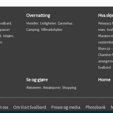
Overnatting
Hva skj
Svalbard
Hoteller
Leiligheter
Gjestehus
Polarjazz F
,
,
,
,
 passer
Camping
Villmarkshytter
mars
Sval
,
,
,
l
Isbjørn,
Maraton 6.
,
er
septembe
,
r
Blues 23. 
Chamber Mu
arrangem
Svalbard
,
Se og gjøre
Home
Aktiviteter
Attraksjoner
Shopping
,
,
,
t oss
Om Visit Svalbard
Presse og media
Photobank
M