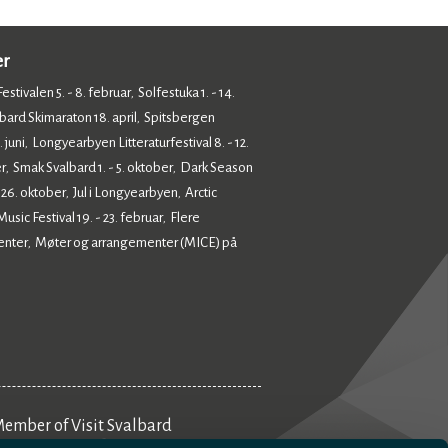
er
estivalen 5. - 8. februar
Solfestuka 1. - 14.
,
bard Skimaraton 18. april
Spitsbergen
,
 juni
Longyearbyen Litteraturfestival 8. - 12.
,
r
Smak Svalbard 1. - 5. oktober
Dark Season
,
,
- 26. oktober
Jul i Longyearbyen
Arctic
,
,
sic Festival 19. - 23. februar
Flere
,
enter
Møter og arrangementer (MICE) på
,
ember of Visit Svalbard