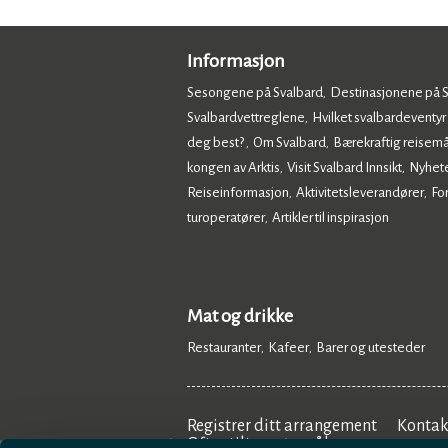
Informasjon
Sesongene på Svalbard
Destinasjonene på 
,
Svalbardvettreglene
Hvilket svalbardeventyr
,
deg best?
Om Svalbard
Bærekraftig reisemå
,
,
kongen av Arktis
Visit Svalbard Innsikt
Nyhet
,
,
Reiseinformasjon
Aktivitetsleverandører
Fo
,
,
turoperatører
Artikler til inspirasjon
,
,
Mat og drikke
Restauranter
Kafeer
Barer og utesteder
,
,
,
Registrer ditt arrangement
Kontak
Ofte stilte spørsmål