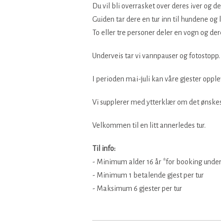
Du vil bli overrasket over deres iver og de
Guiden tar dere en tur inn til hundene og
To eller tre personer deler en vogn og der
Underveis tar vi vannpauser og fotostopp.
I perioden mai-juli kan våre gjester opplev
Vi supplerer med ytterklær om det ønskes
Velkommen til en litt annerledes tur.
Til info:
- Minimum alder 16 år *for booking under,
- Minimum 1 betalende gjest per tur
- Maksimum 6 gjester per tur