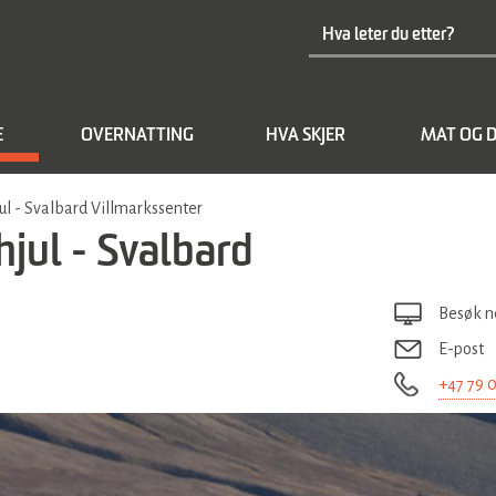
E
OVERNATTING
HVA SKJER
MAT OG D
l - Svalbard Villmarkssenter
jul - Svalbard
Besøk n
E-post
+47 79 0