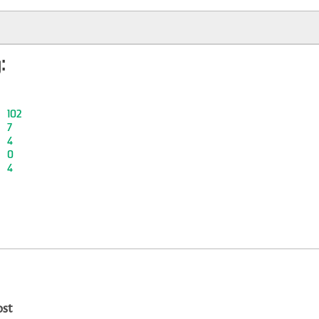
:
102
7
4
0
4
ost