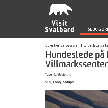
SE OG GJØR
Du er her:
Se og gjøre
>
Hundeslede på hju
Hundeslede på h
Villmarkssenter
Type
Hundekjøring
9171
,
Longyearbyen