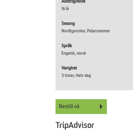
Aldersgrense
16 år
Sesong
Nordlysvinter
Polarsommer
Språk
Engelsk
norsk
Varighet
3 timer
Halv dag
TripAdvisor