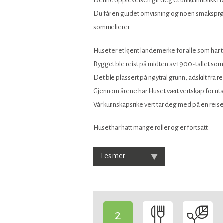
Denne opplevelsen gir deg et unikt innblikk 
Du får en guidet omvisning og noen smaksprøver
sommelierer.
Huset er et kjent landemerke for alle som har t
Bygget ble reist på midten av 1900-tallet som
Det ble plassert på nøytral grunn, adskilt fra
Gjennom årene har Huset vært vertskap for uta
Vår kunnskapsrike vert tar deg med på en reis
Huset har hatt mange roller og er fortsatt
Les mer
2