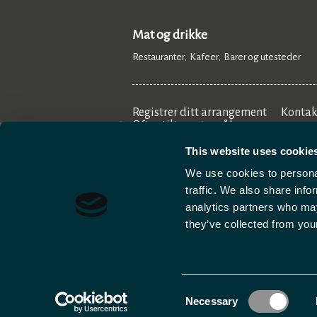
Mat og drikke
Restauranter
Kafeer
Barer og utesteder
,
,
,
Registrer ditt arrangement
Kontak
Ofte stilte spørsmål
This website uses cookie
We use cookies to personal
traffic. We also share info
analytics partners who may
they’ve collected from your
Cookies
Tilgjengelighetserklæring
Dat
Consent
© 2026 Svalbard. Rettighetsbeskyttet
Necessary
Selection