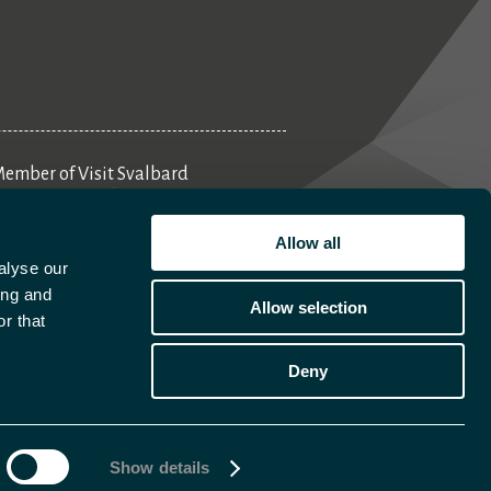
ember of Visit Svalbard
Aktivitetsplanlegger
Allow all
alyse our
ing and
Allow selection
r that
Deny
Show details