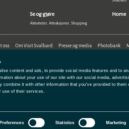
Svalbard
,
Se og gjøre
Home
Aktiviteter
Attraksjoner
Shopping
,
,
,
t oss
Om Visit Svalbard
Presse og media
Photobank
M
s
ise content and ads, to provide social media features and to an
rmation about your use of our site with our social media, advertis
 combine it with other information that you’ve provided to them o
 use of their services.
abeskyttelse
Nettstedskart
Betingelser og vilkår
Preferences
Statistics
Marketing