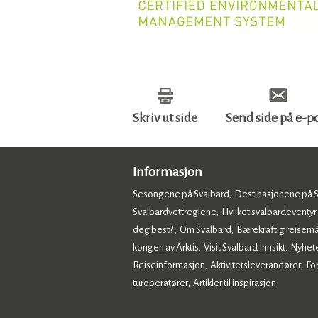
Skriv ut side
Send side på e-p
Informasjon
Sesongene på Svalbard
Destinasjonene på 
,
Svalbardvettreglene
Hvilket svalbardeventyr
,
deg best?
Om Svalbard
Bærekraftig reisemå
,
,
kongen av Arktis
Visit Svalbard Innsikt
Nyhet
,
,
Reiseinformasjon
Aktivitetsleverandører
Fo
,
,
turoperatører
Artikler til inspirasjon
,
,