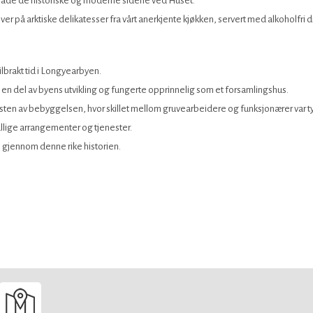
i både de historiske og moderne sidene ved Huset.
 på arktiske delikatesser fra vårt anerkjente kjøkken, servert med alkoholfri dr
ilbrakt tid i Longyearbyen.
 en del av byens utvikling og fungerte opprinnelig som et forsamlingshus.
 resten av bebyggelsen, hvor skillet mellom gruvearbeidere og funksjonærer var t
llige arrangementer og tjenester.
e gjennom denne rike historien.