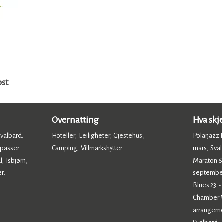
ost
Overnatting
Hva skj
Svalbard
Hoteller
Leiligheter
Gjestehus
Polarjazz F
,
,
,
,
 passer
Camping
Villmarkshytter
mars
Sval
,
,
,
l
Isbjørn,
Maraton 6.
,
er
septembe
,
r
Blues 23. 
Chamber Mu
arrangem