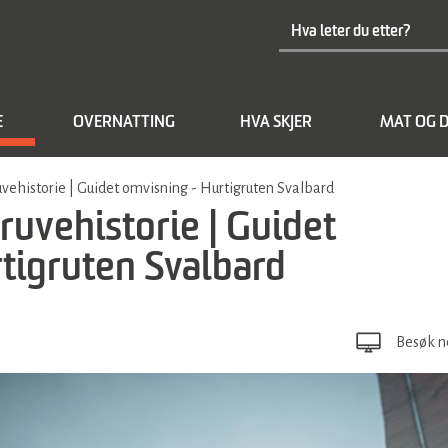
E
OVERNATTING
HVA SKJER
MAT OG D
uvehistorie | Guidet omvisning - Hurtigruten Svalbard
ruvehistorie | Guidet
tigruten Svalbard
Besøk n