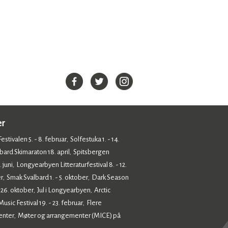
er
estivalen 5. - 8. februar
Solfestuka 1. - 14.
,
bard Skimaraton 18. april
Spitsbergen
,
 juni
Longyearbyen Litteraturfestival 8. - 12.
,
r
Smak Svalbard 1. - 5. oktober
Dark Season
,
,
- 26. oktober
Jul i Longyearbyen
Arctic
,
,
sic Festival 19. - 23. februar
Flere
,
enter
Møter og arrangementer (MICE) på
,