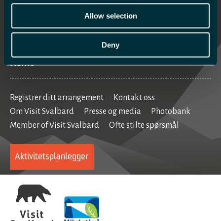
Hva skjer
Allow selection
Mat og drikke
Se og gjøre
Deny
Home
Registrer ditt arrangement
Kontakt oss
Om Visit Svalbard
Presse og media
Photobank
Member of Visit Svalbard
Ofte stilte spørsmål
Aktivitetsplanlegger