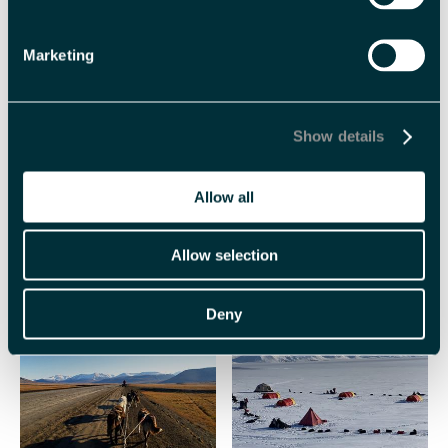
Marketing
Varighet
3 dager
flere dager
Show details
Allow all
Allow selection
Beslektet
Deny