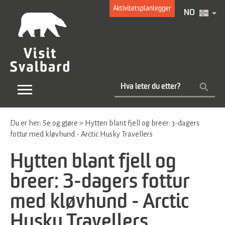
Aktivitetsplanlegger
NO
Du er her:
Se og gjøre
>
Hytten blant fjell og breer: 3-dagers
fottur med kløvhund - Arctic Husky Travellers
Hytten blant fjell og
breer: 3-dagers fottur
med kløvhund - Arctic
Husky Travellers