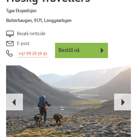
Type
Ekspedisjon
Bolterhaugen
,
9171
,
Longyearbyen
Besøk nettside
E-post
+47 99 29 39 43