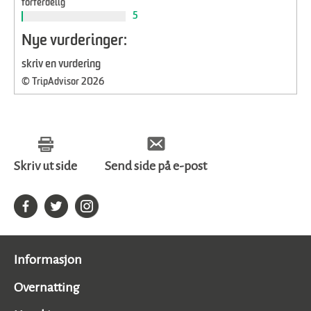
forferdelig
5
Nye vurderinger:
skriv en vurdering
© TripAdvisor 2026
Skriv ut side
Send side på e-post
Informasjon
Overnatting