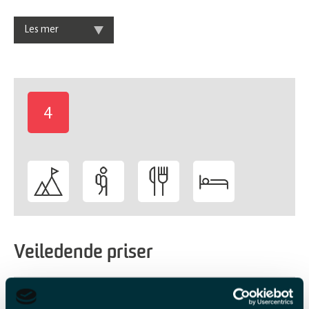
Les mer
4
-
Veiledende priser
Billettype
Billettavgift