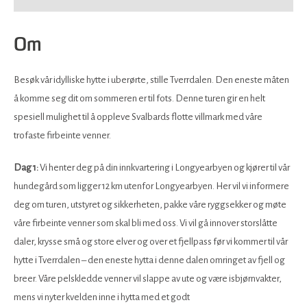
Om
Besøk vår idylliske hytte i uberørte, stille Tverrdalen. Den eneste måten
å komme seg dit om sommeren er til fots. Denne turen gir en helt
spesiell mulighet til å oppleve Svalbards flotte villmark med våre
trofaste firbeinte venner.
Dag 1:
Vi henter deg på din innkvartering i Longyearbyen og kjører til vår
hundegård som ligger 12 km utenfor Longyearbyen. Her vil vi informere
deg om turen, utstyret og sikkerheten, pakke våre ryggsekker og møte
våre firbeinte venner som skal bli med oss. Vi vil gå innover storslåtte
daler, krysse små og store elver og over et fjellpass før vi kommer til vår
hytte i Tverrdalen – den eneste hytta i denne dalen omringet av fjell og
breer. Våre pelskledde venner vil slappe av ute og være isbjørnvakter,
mens vi nyter kvelden inne i hytta med et godt