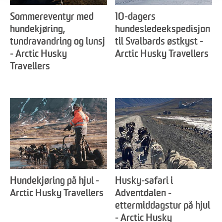
Sommereventyr med
10-dagers
hundekjøring,
hundesledeekspedisjon
tundravandring og lunsj
til Svalbards østkyst -
- Arctic Husky
Arctic Husky Travellers
Travellers
Hundekjøring på hjul -
Husky-safari i
Arctic Husky Travellers
Adventdalen -
ettermiddagstur på hjul
- Arctic Husky