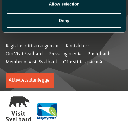
Mat og drikke
Allow selection
Se og gjøre
Deny
Home
Registrer ditt arrangement
Kontakt oss
Om Visit Svalbard
Presse og media
Photobank
Member of Visit Svalbard
Ofte stilte spørsmål
Aktivitetsplanlegger