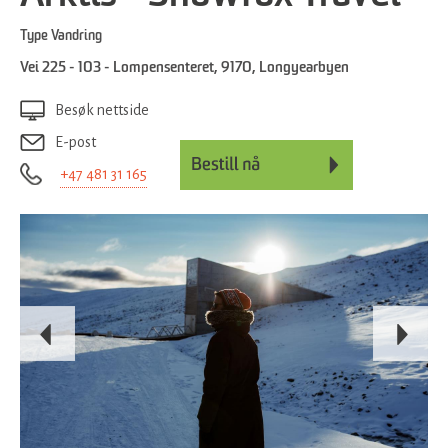
Type
Vandring
Vei 225 - 103 - Lompensenteret
,
9170
,
Longyearbyen
Besøk nettside
E-post
+47 481 31 165