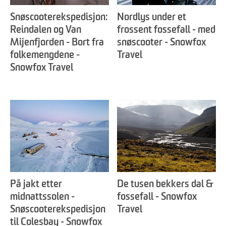
Snøscooterekspedisjon:
Nordlys under et
Reindalen og Van
frossent fossefall - med
Mijenfjorden - Bort fra
snøscooter - Snowfox
folkemengdene -
Travel
Snowfox Travel
På jakt etter
De tusen bekkers dal &
midnattssolen -
fossefall - Snowfox
Snøscooterekspedisjon
Travel
til Colesbay - Snowfox