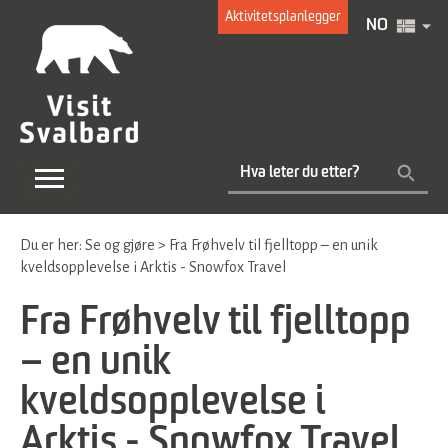
Aktivitetsplanlegger
NO
Du er her:
Se og gjøre
>
Fra Frøhvelv til fjelltopp – en unik
kveldsopplevelse i Arktis - Snowfox Travel
Fra Frøhvelv til fjelltopp
– en unik
kveldsopplevelse i
Arktis - Snowfox Travel