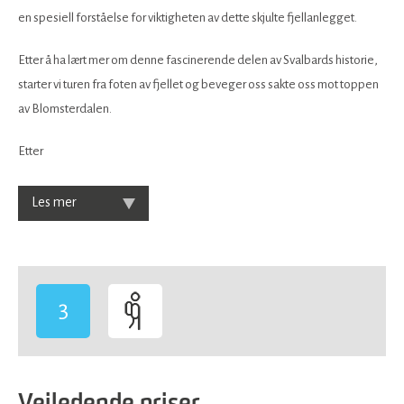
en spesiell forståelse for viktigheten av dette skjulte fjellanlegget.
Etter å ha lært mer om denne fascinerende delen av Svalbards historie,
starter vi turen fra foten av fjellet og beveger oss sakte oss mot toppen
av Blomsterdalen.
Etter
Les mer
3
-