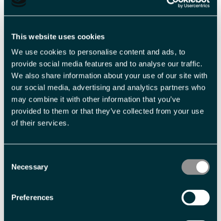
This website uses cookies
Fra dalen til toppen –
Vandring opp til toppen!
en uforglemmelig
- 360 graders
We use cookies to personalise content and ads, to
arktisk fottur til
brevandring - Snowfox
provide social media features and to analyse our traffic.
We also share information about your use of our site with
Fuglefjella - Snowfox
Travel
our social media, advertising and analytics partners who
Travel
may combine it with other information that you’ve
provided to them or that they’ve collected from your use
of their services.
Consent
Necessary
Selection
Preferences
En Arktisk Velkomst! –
Brevandring med
Tur med fokus på
isgrottebesøk –