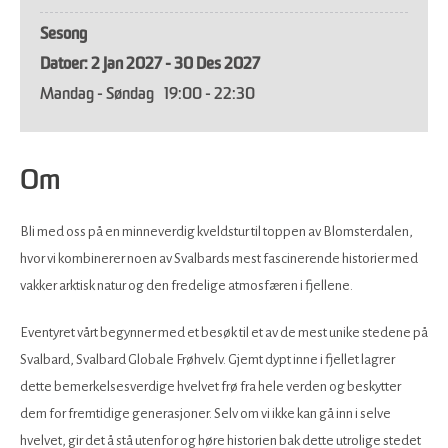
Sesong
2 Jan 2027 - 30 Des 2027
Mandag - Søndag
19:00
- 22:30
Om
Bli med oss ​​på en minneverdig kveldstur til toppen av Blomsterdalen,
hvor vi kombinerer noen av Svalbards mest fascinerende historier med
vakker arktisk natur og den fredelige atmosfæren i fjellene.
Eventyret vårt begynner med et besøk til et av de mest unike stedene på
Svalbard, Svalbard Globale Frøhvelv. Gjemt dypt inne i fjellet lagrer
dette bemerkelsesverdige hvelvet frø fra hele verden og beskytter
dem for fremtidige generasjoner. Selv om vi ikke kan gå inn i selve
hvelvet, gir det å stå utenfor og høre historien bak dette utrolige stedet