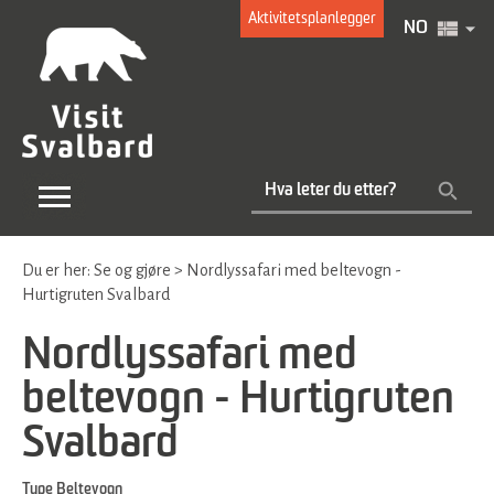
Aktivitetsplanlegger
NO
Du er her:
Se og gjøre
>
Nordlyssafari med beltevogn -
Hurtigruten Svalbard
Nordlyssafari med
beltevogn - Hurtigruten
Svalbard
Type
Beltevogn