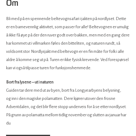
Om
Bli med på en spennende beltevognsafari i jakten på nordlyset. Dette
er en barnevennlig aktivitet, som passer for alle! Beltevognen er umulig
å ikke få øye på der den ruver godt over bakken, men med en gang dere
har kommet ut i villmarken føles den bitteliten, og naturen rundt, så
voldsomt stor. Nordlysjakt med beltevogn er en fin måte for folk i alle
aldre å komme seg ut på. Turen er ikke fysisk krevende. Ved forespørsel
kan vi også tilpasse turen for funksjonshemmede.
Bort fra lysene – ut i naturen
Guiden tar dere med ut av byen, bort fra Longyearbyens belysning,
og inn i den magiske polarnatten. Dere kjører utover den frosne
Adventdalen, og det blir flere stopp underveis for å se etter nordlyset.
På grunn av polarnatta mellom tidlig november og slutten av januar har
du