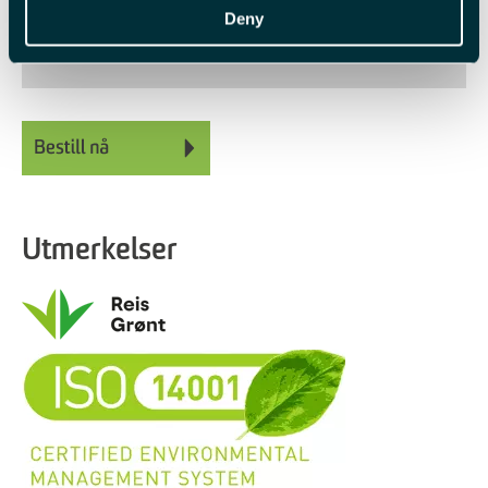
< halv dag
2 timer -
2,5 timer
Deny
Utmerkelser