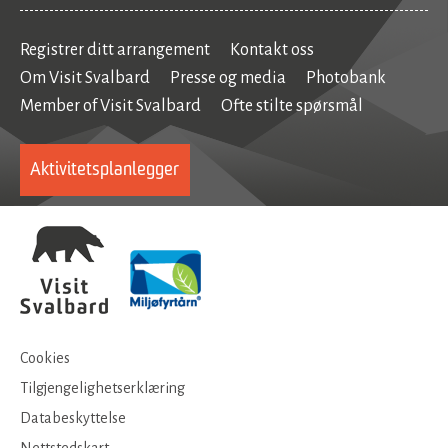
Registrer ditt arrangement
Kontakt oss
Om Visit Svalbard
Presse og media
Photobank
Member of Visit Svalbard
Ofte stilte spørsmål
Aktivitetsplanlegger
Cookies
Tilgjengelighetserklæring
Databeskyttelse
Nettstedskart