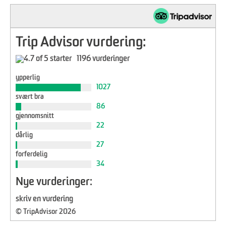
Trip Advisor vurdering:
1196 vurderinger
ypperlig
1027
svært bra
86
gjennomsnitt
22
dårlig
27
forferdelig
34
Nye vurderinger:
skriv en vurdering
© TripAdvisor 2026