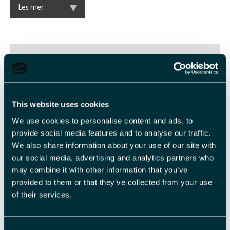
Les mer
2
-
This website uses cookies
Veiledende priser
We use cookies to personalise content and ads, to
provide social media features and to analyse our traffic.
We also share information about your use of our site with
Billettype
Billettavgift
our social media, advertising and analytics partners who
may combine it with other information that you’ve
Voksen
NOK 1 295,00 pr. person
provided to them or that they’ve collected from your use
of their services.
Barn u 14 år
NOK 650,00 pr. person
Consent