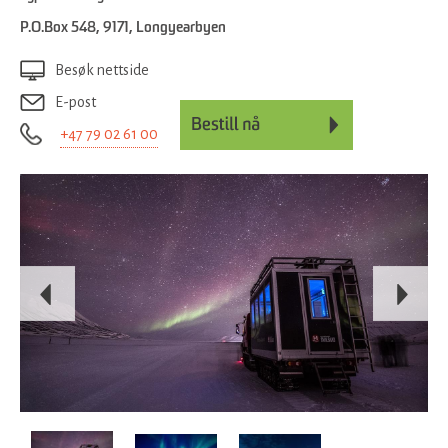
P.O.Box 548
,
9171
,
Longyearbyen
Besøk nettside
E-post
+47 79 02 61 00