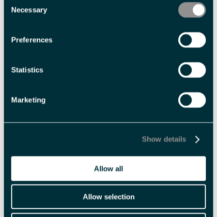
Med forbehold om prisendringer.
Necessary
Selection
Fasiliteter
Preferences
Statistics
Aktiviteter
Guidet tur
Marketing
Kredittkort
Aksepterer kredittkort
Show details
Sesong
Allow all
Nordlysvinter
Allow selection
Varighet