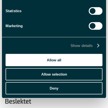
Statistics
Marketing
Filmvisning - Cold
Show details
Coasts: A Brief
Introduction to Svalbard
Filmen 'Cold Coasts: A Brief
Allow all
Art & Culture
History of Svalbard Art &
Culture' vises på Nordover daglig
Allow selection
under våre ordinære
åpningstider.
Deny
Beslektet