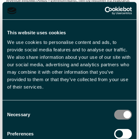
levende innblikk i Arktis – gjennom kunst, film og historier fra Svalbards
mange tidsepoker.
Utstillinger
This website uses cookies
I vår største utstillingssal vises skiftende utstillinger gjennom året,
We use cookies to personalise content and ads, to
programmert av Nordnorsk Kunstmuseum, med tilhørende
provide social media features and to analyse our traffic.
formidlingsprogram. Her møter du både etablerte og nye stemmer
We also share information about your use of our site with
innen nordlig samtidskunst, og utstillingene speiler på ulikt vis livet i de
our social media, advertising and analytics partners who
arktiske nordområdene.
may combine it with other information that you’ve
provided to them or that they’ve collected from your use
I vår andre sal viser vi den permanente
of their services.
Les mer
Consent
Necessary
Selection
Arrangement
Preferences