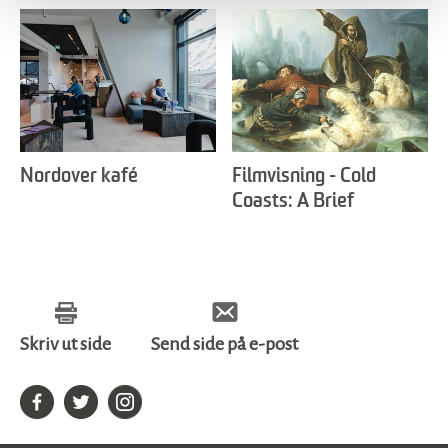
Nordover kafé
Filmvisning - Cold
Coasts: A Brief
Introduction to Svalbard
Art & Culture
Skriv ut side
Send side på e-post