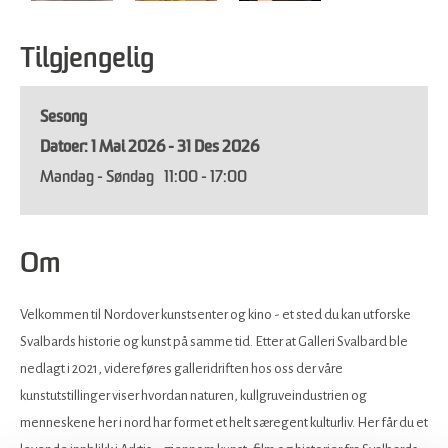
Tilgjengelig
Sesong
1 Mai 2026 - 31 Des 2026
Mandag - Søndag
11:00
- 17:00
Om
Velkommen til Nordover kunstsenter og kino - et sted du kan utforske
Svalbards historie og kunst på samme tid. Etter at Galleri Svalbard ble
nedlagt i 2021, videreføres galleridriften hos oss der våre
kunstutstillinger viser hvordan naturen, kullgruveindustrien og
menneskene her i nord har formet et helt særegent kulturliv. Her får du et