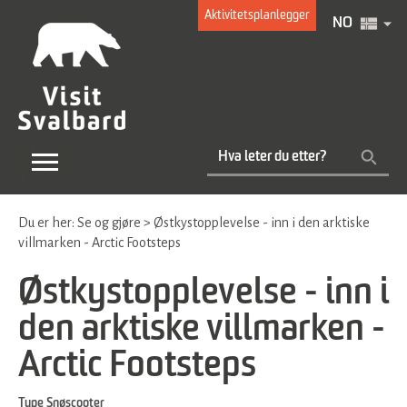
Aktivitetsplanlegger
NO
Du er her:
Se og gjøre
>
Østkystopplevelse - inn i den arktiske
villmarken - Arctic Footsteps
Østkystopplevelse - inn i
den arktiske villmarken -
Arctic Footsteps
Type
Snøscooter