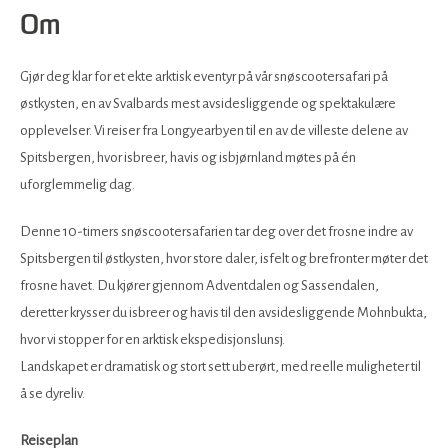
Om
Gjør deg klar for et ekte arktisk eventyr på vår snøscootersafari på
østkysten, en av Svalbards mest avsidesliggende og spektakulære
opplevelser. Vi reiser fra Longyearbyen til en av de villeste delene av
Spitsbergen, hvor isbreer, havis og isbjørnland møtes på én
uforglemmelig dag.
Denne 10-timers snøscootersafarien tar deg over det frosne indre av
Spitsbergen til østkysten, hvor store daler, isfelt og brefronter møter det
frosne havet. Du kjører gjennom Adventdalen og Sassendalen,
deretter krysser du isbreer og havis til den avsidesliggende Mohnbukta,
hvor vi stopper for en arktisk ekspedisjonslunsj.
Landskapet er dramatisk og stort sett uberørt, med reelle muligheter til
å se dyreliv.
Reiseplan