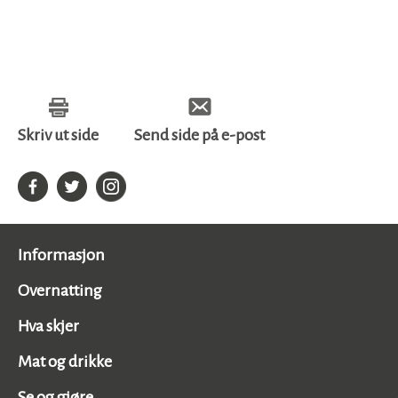
Skriv ut side
Send side på e-post
Informasjon
Overnatting
Hva skjer
Mat og drikke
Se og gjøre