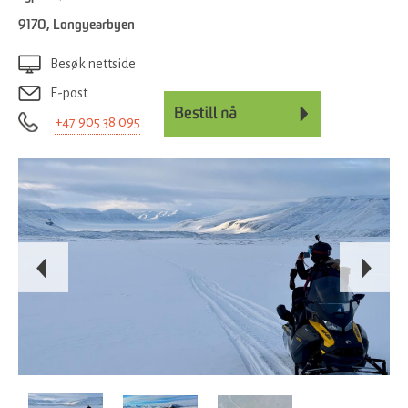
9170
,
Longyearbyen
Besøk nettside
E-post
+47 905 38 095