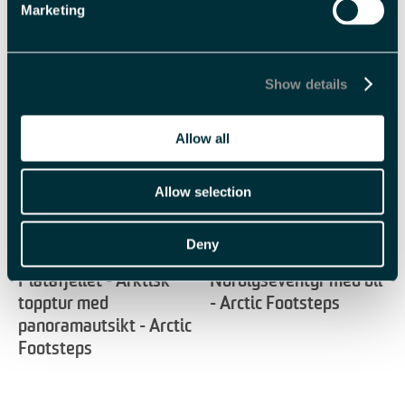
Marketing
Show details
Beslektet
Allow all
Allow selection
Deny
Platåfjellet - Arktisk
Nordlyseventyr med bil
topptur med
- Arctic Footsteps
panoramautsikt - Arctic
Footsteps