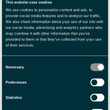
This website uses cookies
We use cookies to personalise content and ads, to
Pr.person
NOK 3 400,00 passasjer
provide social media features and to analyse our traffic.
We also share information about your use of our site with
Med forbehold om prisendringer.
our social media, advertising and analytics partners who
may combine it with other information that you’ve
provided to them or that they’ve collected from your use
Fasiliteter
of their services.
Sesong
Consent
Nordlysvinter
Solvinter
Necessary
Selection
Varighet
Preferences
1 dag
10 timer
Statistics