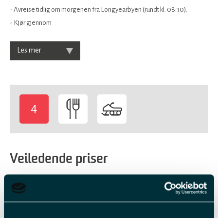
- Avreise tidlig om morgenen fra Longyearbyen (rundt kl. 08:30).
- Kjør gjennom
Les mer
4
-
Veiledende priser
Billettype
Billettavgift
Pr.person
NOK 4 400,00 sjåfør