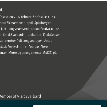
er
estivalen 5. - 8. februar
Solfestuka 1. - 14.
,
bard Skimaraton 18. april
Spitsbergen
,
 juni
Longyearbyen Litteraturfestival 8. - 12.
,
r
Smak Svalbard 1. - 5. oktober
Dark Season
,
,
- 26. oktober
Jul i Longyearbyen
Arctic
,
,
sic Festival 19. - 23. februar
Flere
,
enter
Møter og arrangementer (MICE) på
,
ember of Visit Svalbard