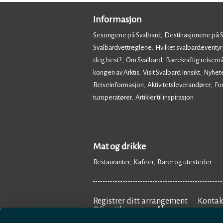
Informasjon
Sesongene på Svalbard
Destinasjonene på 
,
Svalbardvettreglene
Hvilket svalbardeventyr
,
deg best?
Om Svalbard
Bærekraftig reisemå
,
,
kongen av Arktis
Visit Svalbard Innsikt
Nyhet
,
,
Reiseinformasjon
Aktivitetsleverandører
Fo
,
,
turoperatører
Artikler til inspirasjon
,
,
Mat og drikke
Restauranter
Kafeer
Barer og utesteder
,
,
,
Registrer ditt arrangement
Kontak
Ofte stilte spørsmål