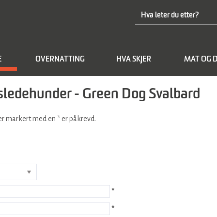
E
OVERNATTING
HVA SKJER
MAT OG D
d sledehunder - Green Dog Svalbard
lter markert med en
*
er påkrevd.
*
*