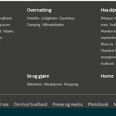
Overnatting
Hva skj
Svalbard
Hoteller
Leiligheter
Gjestehus
Polarjazz F
,
,
,
,
 passer
Camping
Villmarkshytter
mars
Sval
,
,
,
l
Isbjørn,
Maraton 6.
,
er
septembe
,
r
Blues 23. 
Chamber Mu
arrangem
Svalbard
,
Se og gjøre
Home
Aktiviteter
Attraksjoner
Shopping
,
,
,
t oss
Om Visit Svalbard
Presse og media
Photobank
M