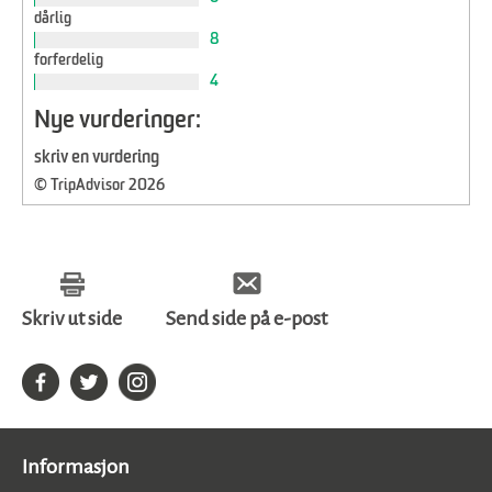
dårlig
8
forferdelig
4
Nye vurderinger:
skriv en vurdering
© TripAdvisor 2026
Skriv ut side
Send side på e-post
Informasjon