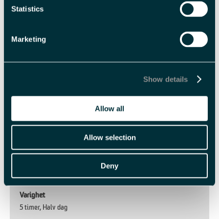
Barn 6 - 13 år
NOK 1 050,00 pr. person
Statistics
Med forbehold om prisendringer.
Marketing
Fasiliteter
Show details
Sesong
Allow all
Polarsommer
Allow selection
Språk
Engelsk
norsk
Deny
Varighet
5 timer
Halv dag