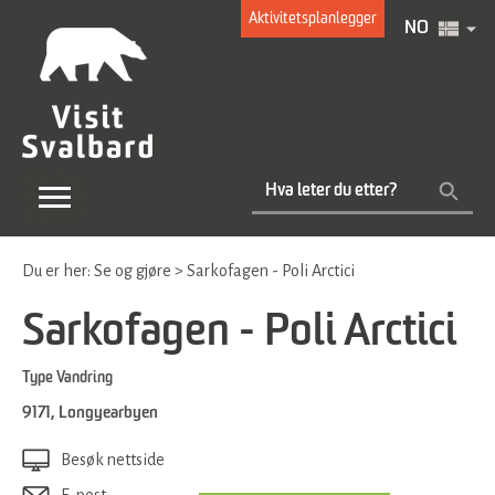
Aktivitetsplanlegger
NO
Du er her:
Se og gjøre
>
Sarkofagen - Poli Arctici
Sarkofagen - Poli Arctici
Type
Vandring
9171
,
Longyearbyen
Besøk nettside