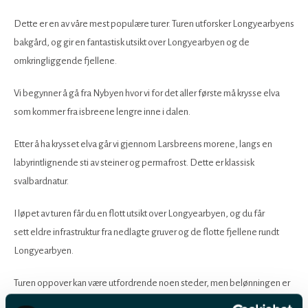
Dette er en av våre mest populære turer. Turen utforsker Longyearbyens
bakgård, og gir en fantastisk utsikt over Longyearbyen og de
omkringliggende fjellene.
Vi begynner å gå fra Nybyen hvor vi for det aller første må krysse elva
som kommer fra isbreene lengre inne i dalen.
Etter å ha krysset elva går vi gjennom Larsbreens morene, langs en
labyrintlignende sti av steiner og permafrost. Dette er klassisk
svalbardnatur.
I løpet av turen får du en flott utsikt over Longyearbyen, og du får
sett eldre infrastruktur fra nedlagte gruver og de flotte fjellene rundt
Longyearbyen.
Turen oppover kan være utfordrende noen steder, men belønningen er
den fantastiske utsikten fra toppen av Sarkofagen (513 m.o.h). Der tar vi