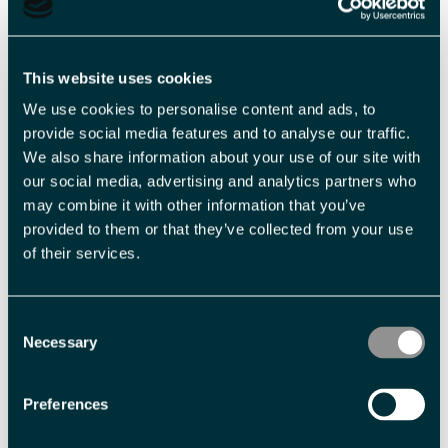
oss noe varmt å drikke og litt snacks mens vi nyter utsikten og
Les mer
This website uses cookies
We use cookies to personalise content and ads, to
provide social media features and to analyse our traffic.
We also share information about your use of our site with
our social media, advertising and analytics partners who
3
may combine it with other information that you’ve
-
provided to them or that they’ve collected from your use
of their services.
Veiledende priser
Consent
Necessary
Selection
Billettype
Billettavgift
Preferences
Voksen
NOK 1 350,00 pr. person