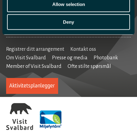
Mat og drikke
Allow selection
Se og gjøre
Deny
Home
Registrer ditt arrangement
Kontakt oss
Om Visit Svalbard
Presse og media
Photobank
Member of Visit Svalbard
Ofte stilte spørsmål
Aktivitetsplanlegger