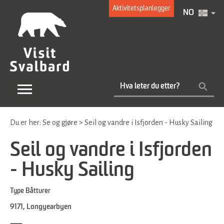
Aktivitetsplanlegger
NO
Du er her:
Se og gjøre
>
Seil og vandre i Isfjorden - Husky Sailing
Seil og vandre i Isfjorden
- Husky Sailing
Type
Båtturer
9171
,
Longyearbyen