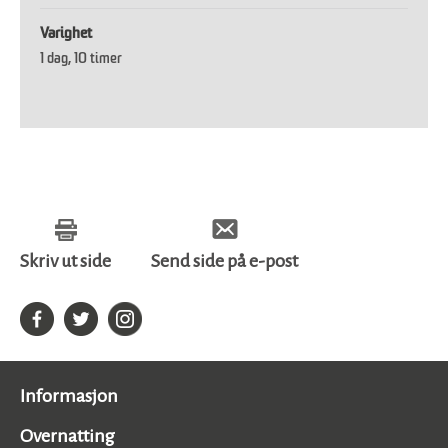
Varighet
1 dag
10 timer
Skriv ut side
Send side på e-post
Informasjon
Overnatting