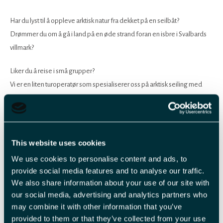
Har du lyst til å oppleve arktisk natur fra dekket på en seilbåt?
Drømmer du om å gå i land på en øde strand foran en isbre i Svalbards
villmark?
Liker du å reise i små grupper?
Vi er en liten turoperatør som spesialiserer oss på arktisk seiling med
landekskursjoner.
Seilbåten vår heter Aurora, og er en koselig skute med plass til 4-5
passasjerer.
This website uses cookies
En dag med oss ser slik ut:
We use cookies to personalise content and ads, to
Vi møtes på kaia i Longyearbyen klokka 09.00 for en kort introduksjon
provide social media features and to analyse our traffic.
og sikkerhetsbrief.
We also share information about your use of our site with
Deretter seiler vi til dagens destinasjon i Isfjorden og setter anker.
our social media, advertising and analytics partners who
I 12-13-tiden spiser vi lunsj om bord i båten, før vi bruker jolla til å komme
may combine it with other information that you’ve
provided to them or that they’ve collected from your use
oss i land. Der går vi oss en guidet tur på 2-3 timer - tilpasset nivået til