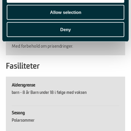
Voksen
NOK 3 500,00 pr. person
Allow selection
Barn under 12 år
NOK 3 000,00 pr. person
Deny
Med forbehold om prisendringer.
Fasiliteter
Aldersgrense
barn -
8 år Barn under 18 i følge med voksen
Sesong
Polarsommer