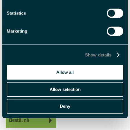
Med forbehold om prisendringer.
Statistics
Fasiliteter
Marketing
Sesong
Show details
Nordlysvinter
Polarsommer
Solvinter
Allow all
Varighet
1 dag
Allow selection
Deny