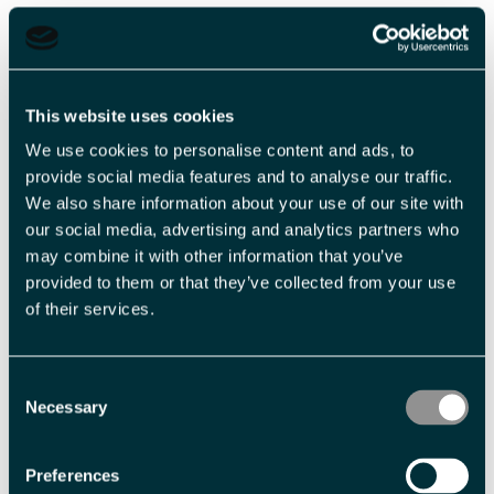
Les mer
This website uses cookies
We use cookies to personalise content and ads, to
2
provide social media features and to analyse our traffic.
-
We also share information about your use of our site with
our social media, advertising and analytics partners who
may combine it with other information that you’ve
Veiledende priser
provided to them or that they’ve collected from your use
of their services.
Billettype
Billettavgift
Consent
Rebusløp
NOK 159,00 pr. person
Necessary
Selection
Treasurehunt
NOK 299,00 pr. person
Preferences