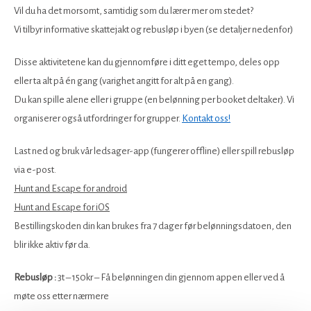
Vil du ha det morsomt, samtidig som du lærer mer om stedet?
Vi tilbyr informative skattejakt og rebusløp i byen (se detaljer nedenfor)
Disse aktivitetene kan du gjennomføre i ditt eget tempo, deles opp
eller ta alt på én gang (varighet angitt for alt på en gang).
Du kan spille alene eller i gruppe (en belønning per booket deltaker). Vi
organiserer også utfordringer for grupper.
Kontakt oss!
Last ned og bruk vår ledsager-app (fungerer offline) eller spill rebusløp
via e-post.
Hunt and Escape for android
Hunt and Escape for iOS
Bestillingskoden din kan brukes fra 7 dager før belønningsdatoen, den
blir ikke aktiv før da.
Rebusløp :
3t – 150kr – Få belønningen din gjennom appen eller ved å
møte oss etter nærmere