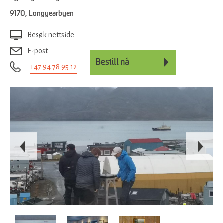
9170
,
Longyearbyen
Besøk nettside
E-post
+47 94 78 95 12