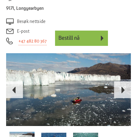
9171
,
Longyearbyen
Besøk nettside
E-post
+47 482 80 367