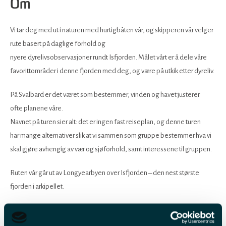
Om
Vi tar deg med ut i naturen med hurtigbåten vår, og skipperen vår velger
rute basert på daglige forhold og
nyere dyrelivsobservasjoner rundt Isfjorden. Målet vårt er å dele våre
favorittområder i denne fjorden med deg, og være på utkik etter dyreliv.
På Svalbard er det været som bestemmer, vinden og havet justerer
ofte planene våre.
Navnet på turen sier alt: det er ingen fast reiseplan, og denne turen
har mange alternativer slik at vi sammen som gruppe bestemmer hva vi
skal gjøre avhengig av vær og sjøforhold, samt interessene til gruppen.
Ruten vår går ut av Longyearbyen over Isfjorden – den nest største
fjorden i arkipellet.
En av våre vanligste reiseruter er til den