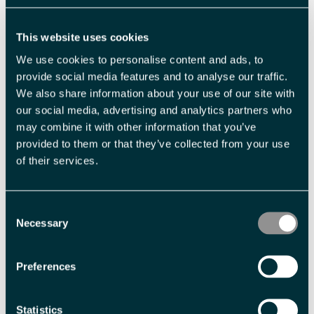
Les mer
This website uses cookies
We use cookies to personalise content and ads, to
provide social media features and to analyse our traffic.
We also share information about your use of our site with
2
our social media, advertising and analytics partners who
-
may combine it with other information that you’ve
provided to them or that they’ve collected from your use
of their services.
Veiledende priser
Consent
Billettype
Billettavgift
Necessary
Selection
Voksen
NOK 2 590,00 pr. person
Preferences
Barn 6 - 13 år
NOK 2 090,00 pr. person
Statistics