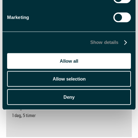
Med forbehold om prisendringer.
Marketing
Fasiliteter
Show details
Aldersgrense
barn -
8 år
voksen -
70 år
Allow all
Allow selection
Sesong
Polarsommer
Deny
Varighet
1 dag
5 timer