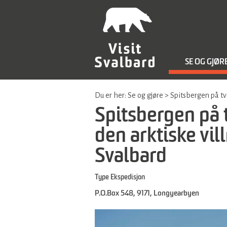
SE OG GJØR
Du er her:
Se og gjøre
>
Spitsbergen på tv
Spitsbergen på 
den arktiske vi
Svalbard
Type
Ekspedisjon
P.O.Box 548
,
9171
,
Longyearbyen