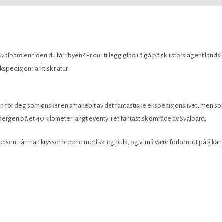
lbard enn den du får i byen? Er du i tillegg glad i å gå på ski i storslagent la
sjon i arktisk natur.​​​​​​
for deg som ønsker en smakebit av det fantastiske ekspedisjonslivet, men som ka
sbergen på et 40 kilometer langt eventyr i et fantastisk område av Svalbard.
ølelsen når man krysser breene med ski og pulk, og vi må være forberedt på å ka