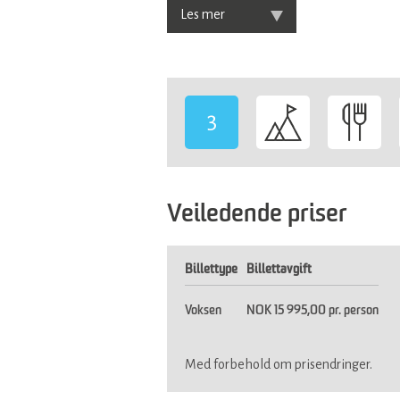
Les mer
3
-
Veiledende priser
Billettype
Billettavgift
Voksen
NOK 15 995,00 pr. person
Med forbehold om prisendringer.