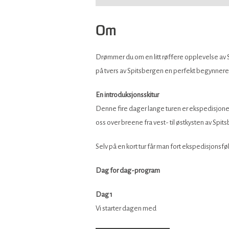
Om
Drømmer du om en litt røffere opplevelse av Sva
på tvers av Spitsbergen en perfekt begynnerekspedi
En introduksjonsskitur
Denne fire dager lange turen er ekspedisjonen 
oss over breene fra vest- til østkysten av Spit
Selv på en kort tur får man fort ekspedisjonsf
Dag for dag-program
Dag 1
Vi starter dagen med