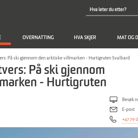
E
OVERNATTING
HVA SKJER
MAT OG D
ers: På ski gjennom den arktiske villmarken - Hurtigruten Svalbard
tvers: På ski gjennom
llmarken - Hurtigruten
Besøk n
E-post
+47 79 