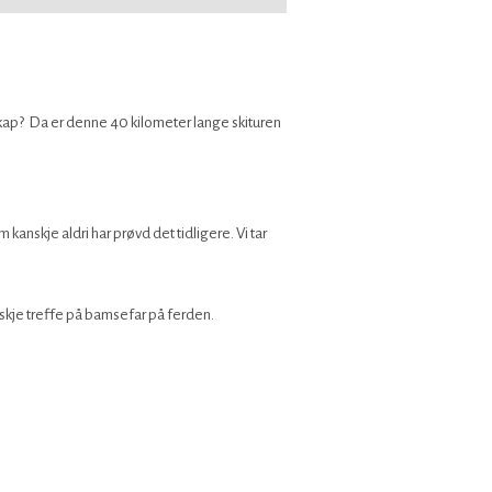
ndskap? Da er denne 40 kilometer lange skituren
nskje aldri har prøvd det tidligere. Vi tar
nskje treffe på bamsefar på ferden.