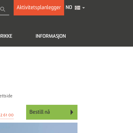
Aktivitetsplanlegger
NO
RIKKE
INFORMASJON
ettside
02 61 00