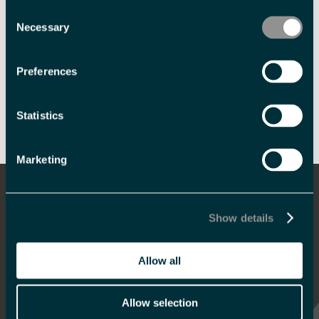
Consent
Necessary
Selection
Preferences
Skriv ut side
Send side på e-post
Statistics
Marketing
Informasjon
Overnatting
Show details
Hva skjer
Allow all
Mat og drikke
Se og gjøre
Allow selection