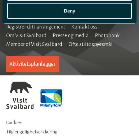
Home
Deny
Registrer ditt arrangement
Kontakt oss
Om Visit Svalbard
Presse og media
Photobank
Member of Visit Svalbard
Ofte stilte spørsmål
Aktivitetsplanlegger
Cookies
Tilgjengelighetserklæring