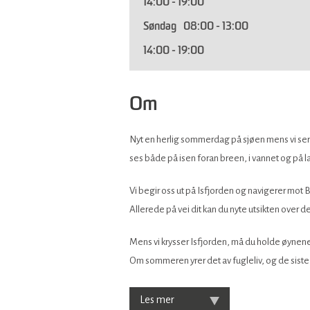
14:00
- 19:00
Søndag
08:00
- 13:00
14:00
- 19:00
Om
Nyt en herlig sommerdag på sjøen mens vi se
ses både på isen foran breen, i vannet og på l
Vi begir oss ut på Isfjorden og navigerer mot
Allerede på vei dit kan du nyte utsikten over d
Mens vi krysser Isfjorden, må du holde øynene
Om sommeren yrer det av fugleliv, og de siste
Les mer