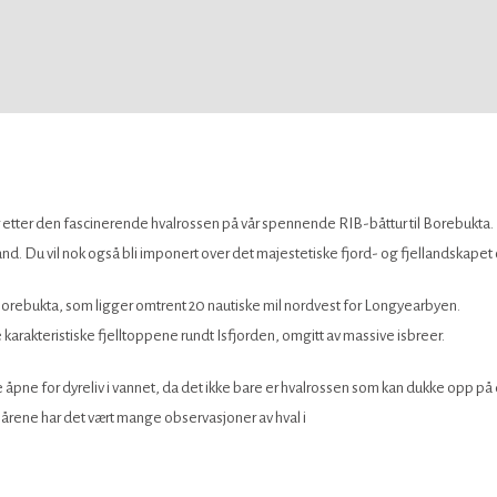
r etter den fascinerende hvalrossen på vår spennende RIB-båttur til Borebukt
and. Du vil nok også bli imponert over det majestetiske fjord- og fjellandskape
 Borebukta, som ligger omtrent 20 nautiske mil nordvest for Longyearbyen.
e karakteristiske fjelltoppene rundt Isfjorden, omgitt av massive isbreer.
 åpne for dyreliv i vannet, da det ikke bare er hvalrossen som kan dukke opp på
 årene har det vært mange observasjoner av hval i