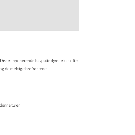
a. Disse imponerende havpattedyrene kan ofte
t og de mektige brefrontene.
 denne turen.