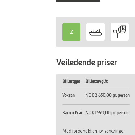
2
-
Veiledende priser
Billettype
Billettavgift
Voksen
NOK 2 650,00 pr. person
Barn u 15 år
NOK 1 590,00 pr. person
Med forbehold om prisendringer.