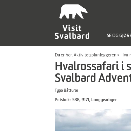
SE OG GJØR
Du er her:
Aktivitetsplanleggeren
>
Hvalr
Hvalrossafari i
Svalbard Adven
Type
Båtturer
Potsboks 538
,
9171
,
Longyearbyen