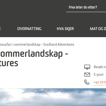
E
OVERNATTING
HVA SKJER
MAT OG D
ossafari i sommerlandskap - Svalbard Adventures
 sommerlandskap -
tures
Besøk n
E-post
+47 79 