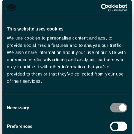
Tilgjengelig
Beklager, men dette arrangementer har vært
This website uses cookies
We use cookies to personalise content and ads, to
Om
provide social media features and to analyse our traffic.
We also share information about your use of our site with
our social media, advertising and analytics partners who
Bli med på en spennende aften på Svalbard Bryggeri hvor
may combine it with other information that you’ve
selveste Øystein, øl-dommer, øl-sommelier, og vår helt egen
provided to them or that they’ve collected from your use
polsjef presenterer Svalbard bryggeri i et helt nytt lys. Bli med
of their services.
på en smakfull historie om hvordan man kan kombinerer
flytende og fast fra og på Svalbard.
Det vil bli servert 4 småretter med tilhørende drikke.
Consent
Necessary
Selection
Veiledende priser
Preferences