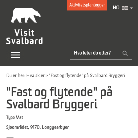
Aktivitetsplanlegger
NO
Du er her:
Hva skjer
>
"Fast og flytende" på Svalbard Bryggeri
"Fast og flytende" på
Svalbard Bryggeri
Type
Mat
Sjøområdet
,
9170
,
Longyearbyen