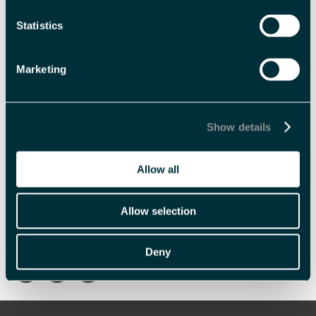
Billettype
Billettavgift
Statistics
Voksen
NOK 595,00 billetter
Marketing
Med forbehold om prisendringer.
Show details
Allow all
Allow selection
Skriv ut side
Send side på e-post
Deny