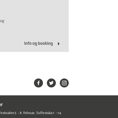
 og
Info og booking
er
estivalen 5. - 8. februar
Solfestuka 1. - 14.
,