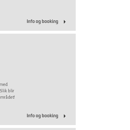
Info og booking
 med
lik blir
 området!
Info og booking