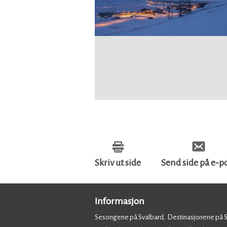
Skriv ut side
Send side på e-p
Informasjon
Sesongene på Svalbard
Destinasjonene på 
,