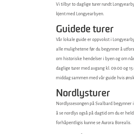
Vi tilbyr to daglige turer rundt Longyea
kjent med Longyearbyen.
Guidede turer
Vår lokale guide er oppvokst i Longyearby
alle mulighetene før du begynner å utfor
om historiske hendelser i byen og om når de
daglige turer med avgang kl. 09:00 og 15:0
middag sammen med vår guide hvis ønskel
Nordlysturer
Nordlyssesongen på Svalbard begynner i ok
å se nordlys også på dagtid om du er heldig
forhåpentligis kunne se Aurora Borealis.