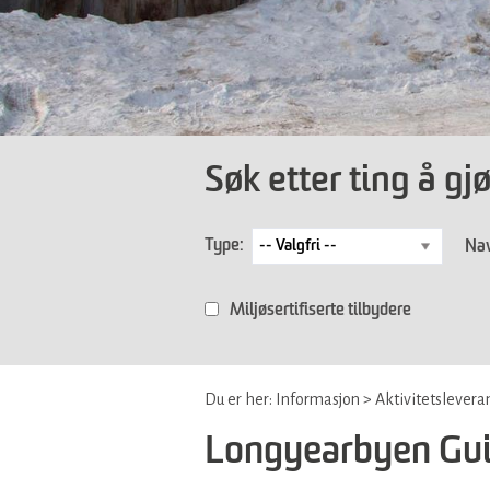
Søk etter ting å gj
Type:
Nav
Miljøsertifiserte tilbydere
Du er her:
Informasjon
>
Aktivitetslevera
Longyearbyen Gui