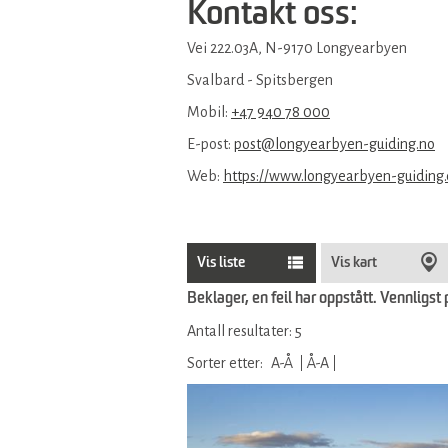
Kontakt oss:
Vei 222.03A, N-9170 Longyearbyen
Svalbard - Spitsbergen
Mobil:
+47 940 78 000
E-post:
post@longyearbyen-guiding.no
Web:
https://www.longyearbyen-guiding
Vis liste
Vis kart
Beklager, en feil har oppstått. Vennligst 
Antall resultater:
5
Sorter etter:
A-Å
Å-A