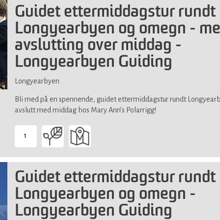
for
Guidet ettermiddagstur rundt
alle
Longyearbyen og omegn - m
avslutting over middag -
Longyearbyen Guiding
Longyearbyen
Bli med på en spennende, guidet ettermiddagstur rundt Longyear
avslutt med middag hos Mary Ann’s Polarrigg!
1
-
Passer
for
Guidet ettermiddagstur rundt
alle
Longyearbyen og omegn -
Longyearbyen Guiding