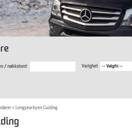
øre
Varighet
n / nøkkelord:
ndører
>
Longyearbyen Guiding
ding