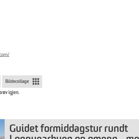
.com/
Bildecollage
prøv igjen.
Guidet formiddagstur rundt