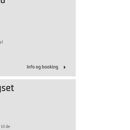
ed
al
Info og booking
yset
til de