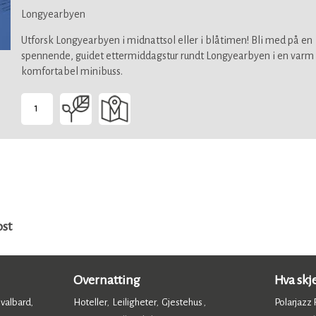
Longyearbyen
Utforsk Longyearbyen i midnattsol eller i blåtimen! Bli med på en
spennende, guidet ettermiddagstur rundt Longyearbyen i en varm
komfortabel minibuss.
1
-
Suitable
for
all
ost
Overnatting
Hva skj
Svalbard
Hoteller
Leiligheter
Gjestehus
Polarjazz F
,
,
,
,