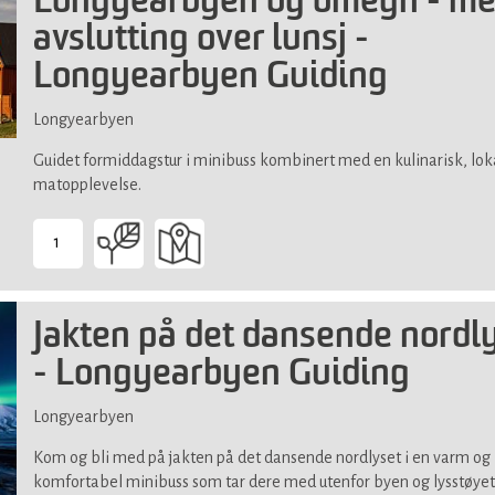
Longyearbyen og omegn - m
avslutting over lunsj -
Longyearbyen Guiding
Longyearbyen
Guidet formiddagstur i minibuss kombinert med en kulinarisk, lok
matopplevelse.
1
-
Passer
for
Jakten på det dansende nordl
alle
- Longyearbyen Guiding
Longyearbyen
Kom og bli med på jakten på det dansende nordlyset i en varm og
komfortabel minibuss som tar dere med utenfor byen og lysstøyet 