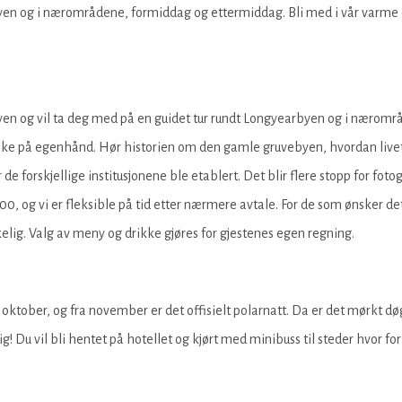
rbyen og i nærområdene, formiddag og ettermiddag. Bli med i vår varme
en og vil ta deg med på en guidet tur rundt Longyearbyen og i nærområd
ske på egenhånd. Hør historien om den gamle gruvebyen, hvordan livet va
 forskjellige institusjonene ble etablert. Det blir flere stopp for fotogr
0, og vi er fleksible på tid etter nærmere avtale. For de som ønsker det 
ig. Valg av meny og drikke gjøres for gjestenes egen regning.
tober, og fra november er det offisielt polarnatt. Da er det mørkt døg
! Du vil bli hentet på hotellet og kjørt med minibuss til steder hvor forh