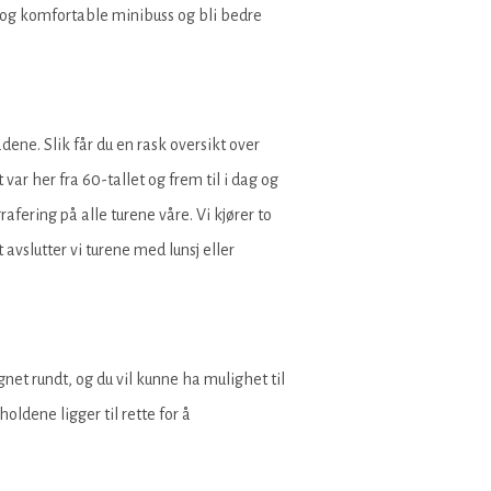
 og komfortable minibuss og bli bedre
ene. Slik får du en rask oversikt over
r her fra 60-tallet og frem til i dag og
afering på alle turene våre. Vi kjører to
avslutter vi turene med lunsj eller
net rundt, og du vil kunne ha mulighet til
oldene ligger til rette for å