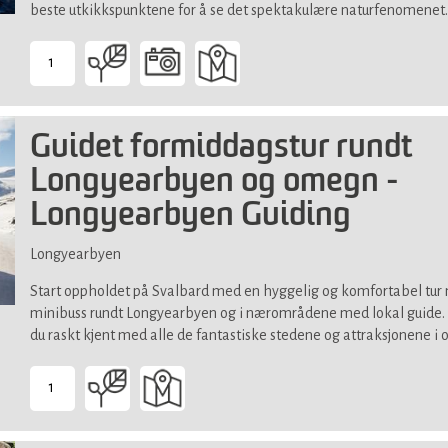
beste utkikkspunktene for å se det spektakulære naturfenomenet.
1
-
Suitable
for
Guidet formiddagstur rundt
all
Longyearbyen og omegn -
Longyearbyen Guiding
Longyearbyen
Start oppholdet på Svalbard med en hyggelig og komfortabel tur
minibuss rundt Longyearbyen og i nærområdene med lokal guide. S
du raskt kjent med alle de fantastiske stedene og attraksjonene i
1
-
Passer