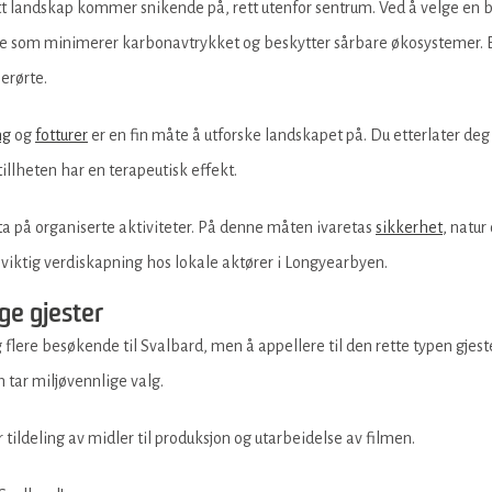
lått landskap kommer snikende på, rett utenfor sentrum. Ved å velge en 
noe som minimerer karbonavtrykket og beskytter sårbare økosystemer. 
erørte.
ng
og
fotturer
er en fin måte å utforske landskapet på. Du etterlater deg
tillheten har en terapeutisk effekt.
lta på organiserte aktiviteter. På denne måten ivaretas
sikkerhet
, natur
il viktig verdiskapning hos lokale aktører i Longyearbyen.
ige gjester
 flere besøkende til Svalbard, men å appellere til den rette typen gjes
 tar miljøvennlige valg.
r tildeling av midler til produksjon og utarbeidelse av filmen.