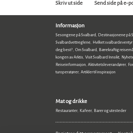
Skriv ut side
Send side på e-p
Informasjon
Sesongene på Svalbard
Destinasjonene på 
,
Svalbardvettreglene
Hvilket svalbardeventyr
,
deg best?
Om Svalbard
Bærekraftig reisemå
,
,
kongen av Arktis
Visit Svalbard Innsikt
Nyhet
,
,
Reiseinformasjon
Aktivitetsleverandører
Fo
,
,
turoperatører
Artikler til inspirasjon
,
,
Mat og drikke
Restauranter
Kafeer
Barer og utesteder
,
,
,