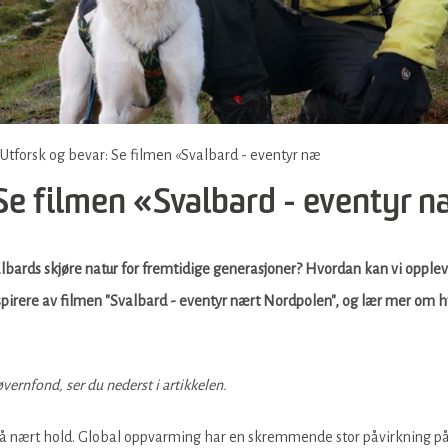
Utforsk og bevar: Se filmen «Svalbard - eventyr næ
 Se filmen «Svalbard - eventyr 
albards skjøre natur for fremtidige generasjoner? Hvordan kan vi opple
nspirere av filmen "Svalbard - eventyr nært Nordpolen", og lær mer om
vernfond, ser du nederst i artikkelen.
å nært hold. Global oppvarming har en skremmende stor påvirkning på n