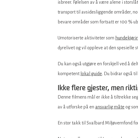
isbreer. Følelsen av å være alene i stors
transport til avsidesliggende områder, 
bevare områder som fortsatt er 100 % ub
Umotoriserte aktiviteter som
hundekjøri
dyrelivet og vil oppleve at den spesielle s
Du kan også utgjøre en forskjell ved å de
kompetent
lokal guide
. Du bidrar også t
Ikke flere gjester, men rikt
Denne filmens mål er ikke å tiltrekke seg
av å utforske på en
ansvarlig måte
og som
En stor takk til Svalbard Miljøvernfond fo