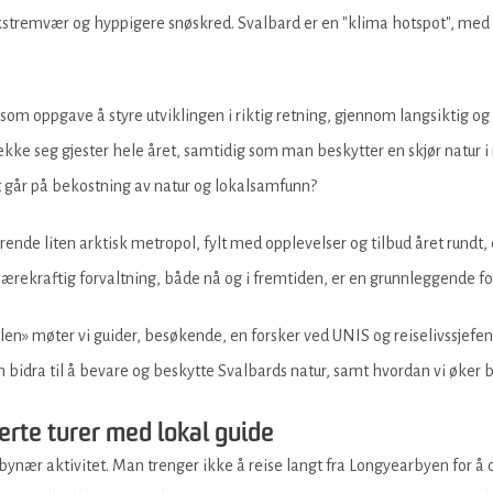
ekstremvær og hyppigere snøskred. Svalbard er en "klima hotspot", med
 som oppgave å styre utviklingen i riktig retning, gjennom langsiktig 
ekke seg gjester hele året, samtidig som man beskytter en skjør natur 
t går på bekostning av natur og lokalsamfunn?
erende liten arktisk metropol, fylt med opplevelser og tilbud året rundt
 Bærekraftig forvaltning, både nå og i fremtiden, er en grunnleggende for
en» møter vi guider, besøkende, en forsker ved UNIS og reiselivssjefen i
 bidra til å bevare og beskytte Svalbards natur, samt hvordan vi øker 
erte turer med lokal guide
er bynær aktivitet. Man trenger ikke å reise langt fra Longyearbyen for å 