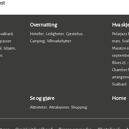
ost
Overnatting
Hva skj
Svalbard
Hoteller
Leiligheter
Gjestehus
Polarjazz F
,
,
,
,
 passer
Camping
Villmarkshytter
mars
Sval
,
,
,
l
Isbjørn,
Maraton 6.
,
er
septembe
,
r
Blues 23. 
Chamber Mu
arrangem
Svalbard
,
Se og gjøre
Home
Aktiviteter
Attraksjoner
Shopping
,
,
,