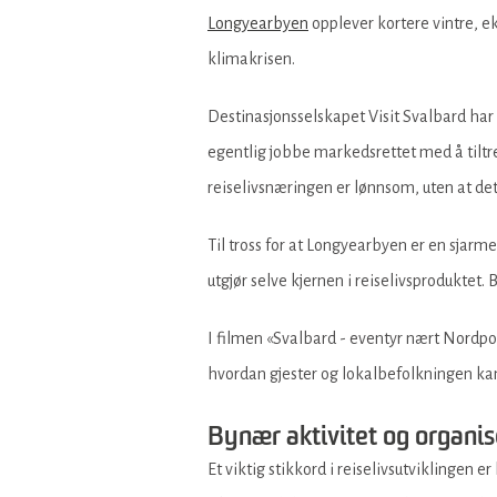
Longyearbyen
opplever kortere vintre, 
klimakrisen.
Destinasjonsselskapet Visit Svalbard har
egentlig jobbe markedsrettet med å tiltr
reiselivsnæringen er lønnsom, uten at de
Til tross for at Longyearbyen er en sjarm
utgjør selve kjernen i reiselivsproduktet.
I filmen «Svalbard - eventyr nært Nordpol
hvordan gjester og lokalbefolkningen kan
Bynær aktivitet og organis
Et viktig stikkord i reiselivsutviklingen 