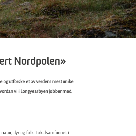
nært Nordpolen»
ve og utforske et av verdens mest unike
 hvordan vi i Longyearbyen jobber med
atur, dyr og folk. Lokalsamfunnet i