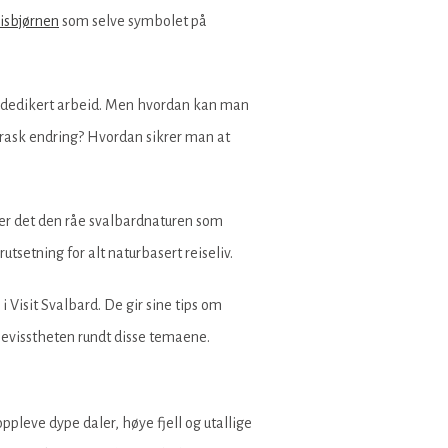
isbjørnen
som selve symbolet på
og dedikert arbeid. Men hvordan kan man
i rask endring? Hvordan sikrer man at
, er det den råe svalbardnaturen som
utsetning for alt naturbasert reiseliv.
 Visit Svalbard. De gir sine tips om
bevisstheten rundt disse temaene.
oppleve dype daler, høye fjell og utallige