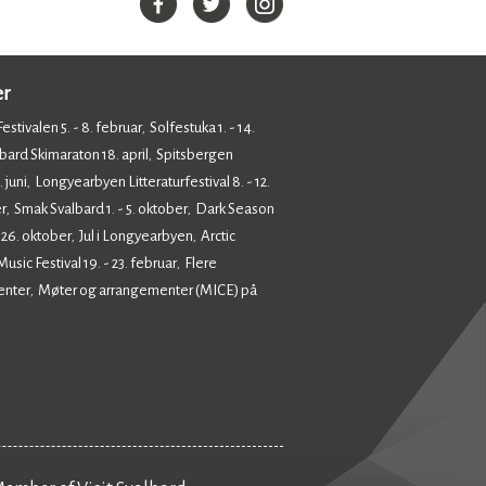
er
estivalen 5. - 8. februar
Solfestuka 1. - 14.
,
bard Skimaraton 18. april
Spitsbergen
,
 juni
Longyearbyen Litteraturfestival 8. - 12.
,
r
Smak Svalbard 1. - 5. oktober
Dark Season
,
,
- 26. oktober
Jul i Longyearbyen
Arctic
,
,
sic Festival 19. - 23. februar
Flere
,
enter
Møter og arrangementer (MICE) på
,