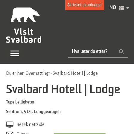
Aktivitetsplanlegger
NO
Du er her:
Overnatting
>
Svalbard Hotell | Lodge
Svalbard Hotell | Lodge
Type
Leiligheter
Sentrum
,
9171
,
Longyearbyen
Besøk nettside