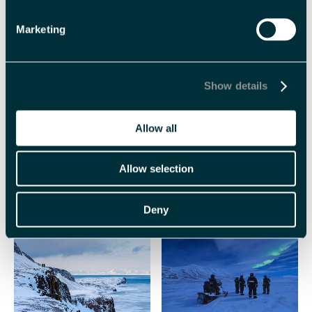
Marketing
Show details
Allow all
Svalbard Hotell |
Snøscootersafari til
Polfareren
Nordlyscamp - Svalbard
Allow selection
Adventures
Deny