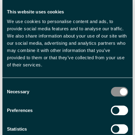
This website uses cookies
We use cookies to personalise content and ads, to
Snøscootersafari til
ATV safari med
provide social media features and to analyse our traffic.
We also share information about your use of our site with
Tempelfjorden -
hundegårdsbesøk -
our social media, advertising and analytics partners who
Svalbard Adventures
Svalbard Adventures
may combine it with other information that you’ve
provided to them or that they’ve collected from your use
of their services.
Consent
Necessary
Selection
Preferences
Nordlyssafari med
Snøscootersafari til
snøscooter - Svalbard
Østkysten - Svalbard
Adventures
Adventures
Statistics