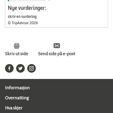
Nye vurderinger:
skriv en vurdering
© TripAdvisor 2026
Skriv ut side
Send side på e-post
Informasjon
Overnatting
Hva skjer