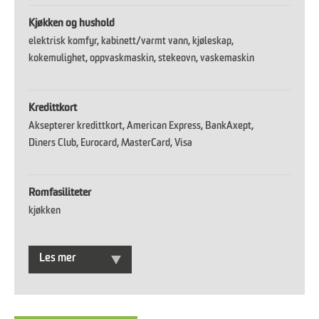
Kjøkken og hushold
elektrisk komfyr
kabinett/varmt vann
kjøleskap
kokemulighet
oppvaskmaskin
stekeovn
vaskemaskin
Kredittkort
Aksepterer kredittkort
American Express
BankAxept
Diners Club
Eurocard
MasterCard
Visa
Romfasiliteter
kjøkken
Les mer