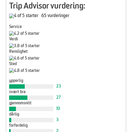
Trip Advisor vurdering:
65 vurderinger
Service
Verdi
Renslighet
Sted
ypperlig
23
svært bra
27
gjennomsnitt
10
dårlig
3
forferdelig
2