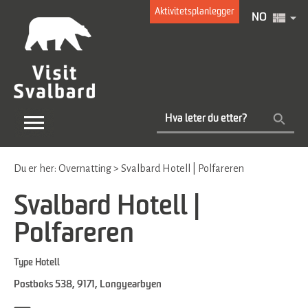
Aktivitetsplanlegger
NO
Du er her:
Overnatting
>
Svalbard Hotell | Polfareren
Svalbard Hotell |
Polfareren
Type
Hotell
Postboks 538
,
9171
,
Longyearbyen