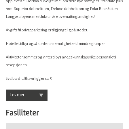
opplevelse. Her kan du velge imellom flere nye romtyper: Standard plus
rom, Superior dobbeltrom, Deluxe dobbeltrom og Polar Bear Suiten;
Longyearbyens mest luksuriøse overnattingsmulighet!
Avgiftsfri privat parkering er tilgjengelig på stedet.
​​​Hotellet tilbyr også konferansemuligheter til mindre grupper.
Aktiviteter sommer og vinter tilbys av det kunnskapsrike personalet i
resepsjonen.
Svalbard lufthavn ligger ca. 5
Les mer
Fasiliteter