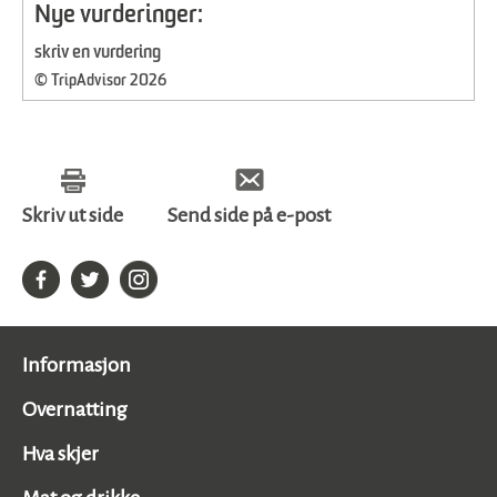
Nye vurderinger:
skriv en vurdering
© TripAdvisor 2026
Skriv ut side
Send side på e-post
Informasjon
Overnatting
Hva skjer