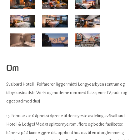
Om
Svalbard Hotell | Polfareren ligger midt i Longyearbyen sentrum og
tilbyr kostnadsfri Wi-Fi og moderne rom med flatskjerm-TV, radio og
eget bad med dusj.
15. Februar 2016 åpnet vi dørene til den nyeste avdeling av Svalbard
Hotell & Lodge! Med 31 splitter nye rom, flere og bedre fasiliteter,
håper vi på å kunne gjøre ditt opphold hos oss til en uforglemmelig