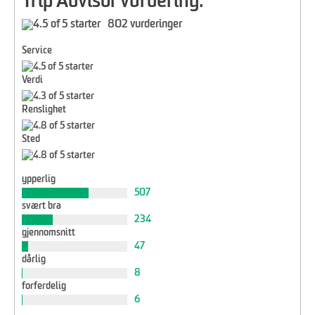
Trip Advisor vurdering:
802 vurderinger
Service
Verdi
Renslighet
Sted
ypperlig
507
svært bra
234
gjennomsnitt
47
dårlig
8
forferdelig
6