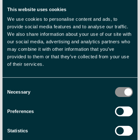
This website uses cookies
We use cookies to personalise content and ads, to
provide social media features and to analyse our traffic.
We also share information about your use of our site with
our social media, advertising and analytics partners who
Beslektet
may combine it with other information that you’ve
provided to them or that they’ve collected from your use
of their services.
Consent
Necessary
Selection
Preferences
Snøscootersafari til
Svalbard Hotell | Lodge
Tempelfjorden -
Svalbard Adventures
Statistics