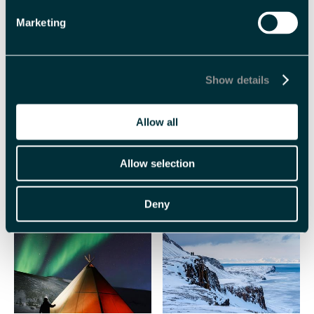
Marketing
Show details
Allow all
ATV safari med
Nordlyssafari med
hundegårdsbesøk -
snøscooter - Svalbard
Allow selection
Svalbard Adventures
Adventures
Deny