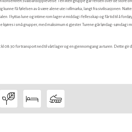
y en konsentrert Svalbardopplevelse. I en liten gruppe går ferden over de store 
g kunne få følelsen av å være alene ute i villmarka, langt fra sivilisasjonen. Natt
alen. I hyttas lune og intime rom lager vi middag i fellesskap og får tid til å f
ene kjøres i små grupper, med maksimum 6 gjester. Turene går lørdag-søndag i m
 kl 08:30 for transport ned til vårt lager og en gjennomgang av turen. Dette gir 