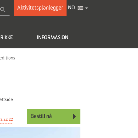
Aktivitetsplanlegger
NO
RIKKE
INFORMASJON
editions
ettside
2 22 22