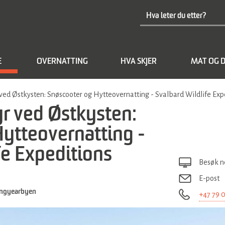
E
OVERNATTING
HVA SKJER
MAT OG D
ved Østkysten: Snøscooter og Hytteovernatting - Svalbard Wildlife Exp
r ved Østkysten:
ytteovernatting -
fe Expeditions
Besøk n
E-post
ngyearbyen
+47 79 0