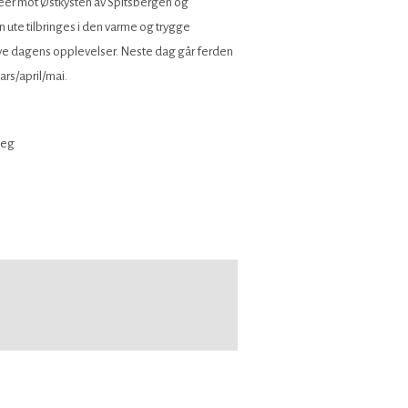
breer mot Østkysten av Spitsbergen og
en ute tilbringes i den varme og trygge
ordøye dagens opplevelser. Neste dag går ferden
ars/april/mai.
deg