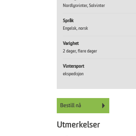
Nordlysvinter
Solvinter
Språk
Engelsk
norsk
Varighet
2 dager
flere dager
Vintersport
ekspedisjon
Utmerkelser