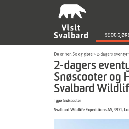
SE OG GJØR
Du er her:
Se og gjøre
>
2-dagers eventyr 
2-dagers eventy
Snøscooter og H
Svalbard Wildli
Type
Snøscooter
Svalbard Wildlife Expeditions AS
,
9171
,
Lo