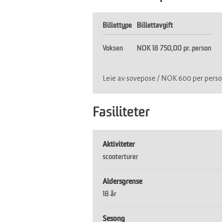
Billettype
Billettavgift
Voksen
NOK 18 750,00 pr. person
Leie av sovepose / NOK 600 per pers
Fasiliteter
Aktiviteter
scooterturer
Aldersgrense
18 år
Sesong