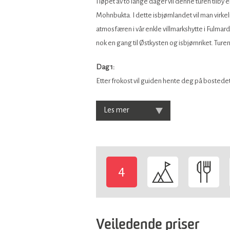
I løpet av to lange dager vil denne turen tilb
Mohnbukta. I dette isbjørnlandet vil man virkeli
atmosfæren i vår enkle villmarkshytte i Fulmard
nok en gang til Østkysten og isbjørnriket. Tur
Dag 1:
Etter frokost vil guiden hente deg på bostedet
Les mer
4
-
Veiledende priser