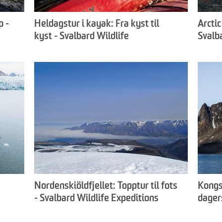
p -
Heldagstur i kayak: Fra kyst til
Arctic
kyst - Svalbard Wildlife
Svalb
Expeditions
Nordenskiöldfjellet: Topptur til fots
Kongs
- Svalbard Wildlife Expeditions
dager
Wildl