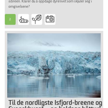
isbreen. Klarer du å oppdage dyrelivet som skjuler seg i
omgivelsene?
2
-
Passer
for
de
fleste
Til de nordligste Isfjord-breene og