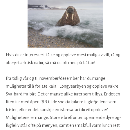
Hvis du er interessert i å se og oppleve mest mulig av vill, rå og
uberørt arktisk natur, så må du bli med på båttur!
Fra tidlig vår og til november/desember har du mange
muligheter til å forlate kaia i Longyearbyen og oppleve vakre
Svalbard fra båt. Det er mange ulike turer som tilbys. Er det en
liten tur med åpen RIB til de spektakulære fuglefjellene som
frister, eller er det kanskje en isbresafari du vil oppleve?
Mulighetene er mange. Store isbrefronter, spennende dyre og-
fugleliv står ofte på menyen, samt en smakfull varm lunch rett