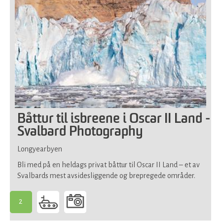
Båttur til isbreene i Oscar II Land -
Svalbard Photography
Longyearbyen
Bli med på en heldags privat båttur til Oscar II Land – et av
Svalbards mest avsidesliggende og brepregede områder.
2
-