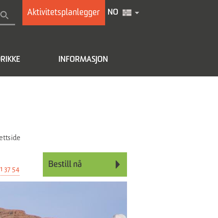
Aktivitetsplanlegger
NO
RIKKE
INFORMASJON
ettside
1 37 54