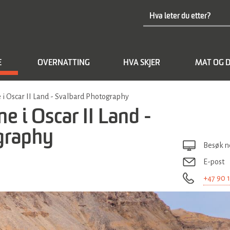
E
OVERNATTING
HVA SKJER
MAT OG D
ne i Oscar II Land - Svalbard Photography
ne i Oscar II Land -
graphy
Besøk n
E-post
+47 90 1