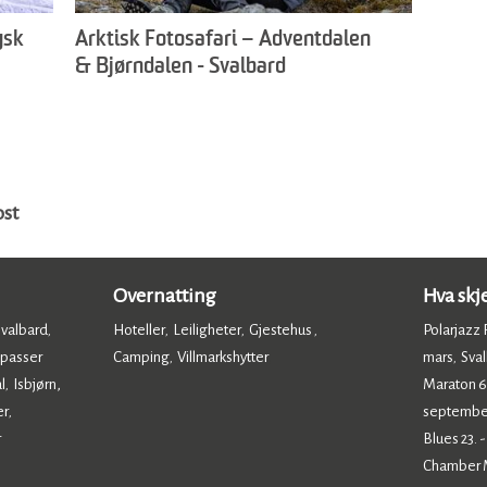
ysk
Arktisk Fotosafari – Adventdalen
& Bjørndalen - Svalbard
Photography
ost
Overnatting
Hva skj
Svalbard
Hoteller
Leiligheter
Gjestehus
Polarjazz F
,
,
,
,
 passer
Camping
Villmarkshytter
mars
Sval
,
,
,
l
Isbjørn,
Maraton 6.
,
er
septembe
,
r
Blues 23. 
Chamber Mu