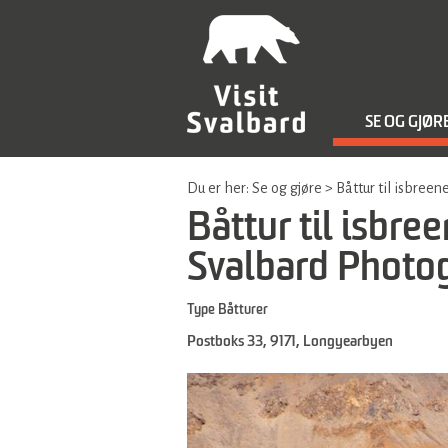
SE OG GJØR
Du er her:
Se og gjøre
>
Båttur til isbree
Båttur til isbree
Svalbard Photo
Type
Båtturer
Postboks 33
,
9171
,
Longyearbyen