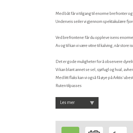
Med båt får vi tilgang til enorme brefronter og
Underveis seiler vi gjennom spektakulære fjord
Ved brefrontene får du oppleve isens enorm
Av og til kan vi være vitne til kalving, når store 
Det er gode muligheter for å observere dyreli
Vi kan blant annet se sel, sjøfugl og hval, avh
Med litt flaks kan vi også få øye på Arktis' ub
Ruten tilpasses
Les mer