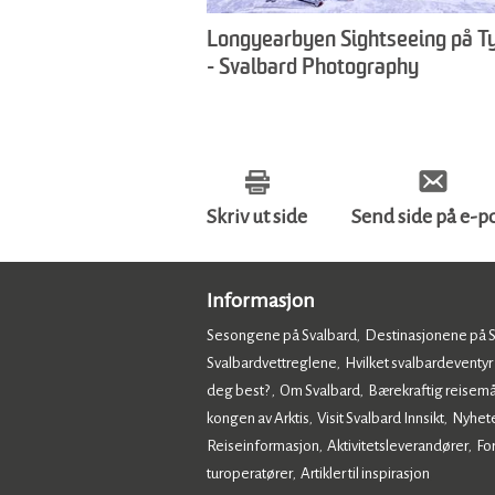
Longyearbyen Sightseeing på T
- Svalbard Photography
Skriv ut side
Send side på e-p
Informasjon
Sesongene på Svalbard
Destinasjonene på 
,
Svalbardvettreglene
Hvilket svalbardeventyr
,
deg best?
Om Svalbard
Bærekraftig reisemå
,
,
kongen av Arktis
Visit Svalbard Innsikt
Nyhet
,
,
Reiseinformasjon
Aktivitetsleverandører
Fo
,
,
turoperatører
Artikler til inspirasjon
,
,