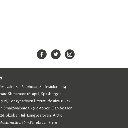
er
estivalen 5. - 8. februar
Solfestuka 1. - 14.
,
bard Skimaraton 18. april
Spitsbergen
,
 juni
Longyearbyen Litteraturfestival 8. - 12.
,
r
Smak Svalbard 1. - 5. oktober
Dark Season
,
,
- 26. oktober
Jul i Longyearbyen
Arctic
,
,
sic Festival 19. - 23. februar
Flere
,