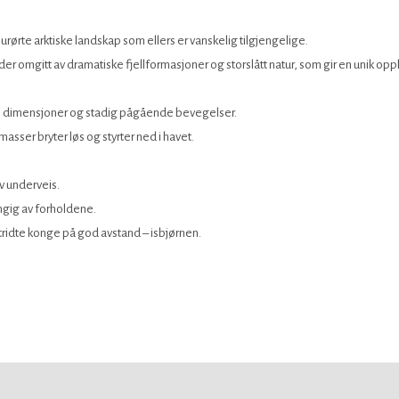
 urørte arktiske landskap som ellers er vanskelig tilgjengelige.
er omgitt av dramatiske fjellformasjoner og storslått natur, som gir en unik oppl
e dimensjoner og stadig pågående bevegelser.
ismasser bryter løs og styrter ned i havet.
v underveis.
engig av forholdene.
estridte konge på god avstand – isbjørnen.