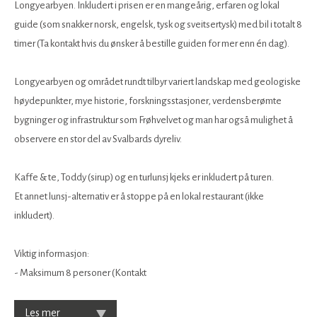
Longyearbyen. Inkludert i prisen er en mangeårig, erfaren og lokal
guide (som snakker norsk, engelsk, tysk og sveitsertysk) med bil i totalt 8
timer (Ta kontakt hvis du ønsker å bestille guiden for mer enn én dag).
Longyearbyen og området rundt tilbyr variert landskap med geologiske
høydepunkter, mye historie, forskningsstasjoner, verdensberømte
bygninger og infrastruktur som Frøhvelvet og man har også mulighet å
observere en stor del av Svalbards dyreliv.
Kaffe & te, Toddy (sirup) og en turlunsj kjeks er inkludert på turen.
Et annet lunsj-alternativ er å stoppe på en lokal restaurant (ikke
inkludert).
Viktig informasjon:
- Maksimum 8 personer (Kontakt
Les mer