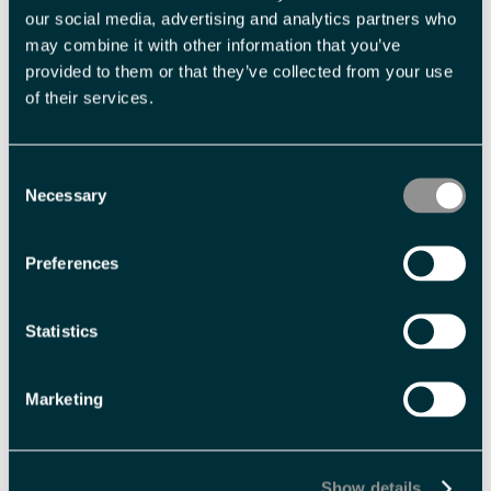
our social media, advertising and analytics partners who
Med forbehold om prisendringer.
may combine it with other information that you’ve
provided to them or that they’ve collected from your use
of their services.
Fasiliteter
Consent
Sesong
Necessary
Selection
Nordlysvinter
Polarsommer
Solvinter
Preferences
Varighet
1 dag
8 timer
Statistics
Marketing
Show details