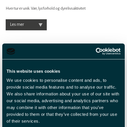
Hver tur er unik. Vær, lysforhold og dyrelivsaktivitet
Les mer
2
-
This website uses cookies
We use cookies to personalise content and ads, to
Veiledende priser
provide social media features and to analyse our traffic.
We also share information about your use of our site with
our social media, advertising and analytics partners who
Billettype
Billettavgift
may combine it with other information that you’ve
provided to them or that they’ve collected from your use
Voksen
NOK 2 500,00 pr. person
of their services.