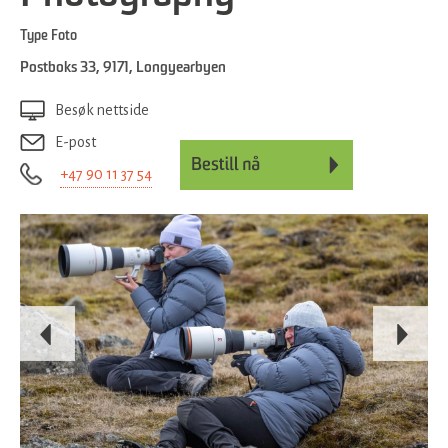
Type
Foto
Postboks 33
,
9171
,
Longyearbyen
Besøk nettside
E-post
+47 90 11 37 54