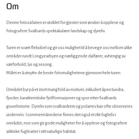
Om
Denne fotosafarien er utviklet for gjester som ønsker å oppleve og
fotografere Svalbards spektakulære landskap og dyreliv.
Turen er svært fleksibel og gir oss mulighet til å bevege oss mellom ulike
områder rundt Longyearbyen og nærliggende dalfører, avhengig av
værforhold, lys og sesong.
Målet er å utnytte de beste fotomulighetene gjennom hele turen.
Området byr på et stort mangfold av motiver, inkludert åpen tundra,
fjorder, karakteristiske fjellformasjoner og spor etter Svalbards
gruvehistorie. Dyreliv som svalbardrein og polarrev kan ofte observeres
underveis. I sommermånedene finnes det også et rikt fugleliv i
området, noe som gir gode muligheter for å oppleve og fotografere
arktiske fuglearter i sitt naturlige habitat.