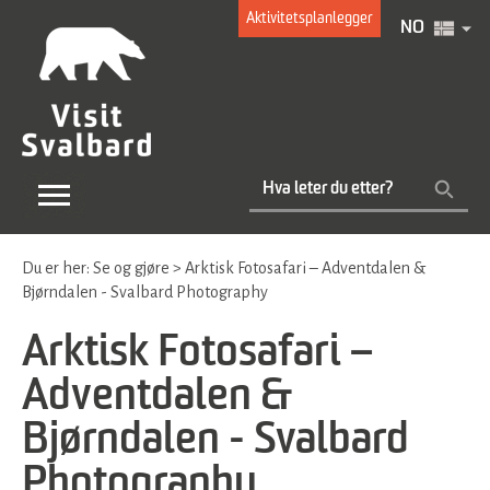
Aktivitetsplanlegger
NO
Du er her:
Se og gjøre
>
Arktisk Fotosafari – Adventdalen &
Bjørndalen - Svalbard Photography
Arktisk Fotosafari –
Adventdalen &
Bjørndalen - Svalbard
Photography