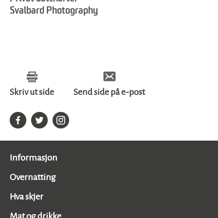
Svalbard Photography
Skriv ut side
Send side på e-post
Informasjon
Overnatting
Hva skjer
Mat og drikke