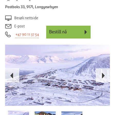
Postboks 33
,
9171
,
Longyearbyen
Besøk nettside
E-post
+47 90 11 37 54