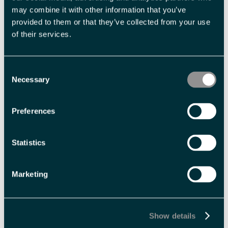
may combine it with other information that you’ve
provided to them or that they’ve collected from your use
Fasiliteter
of their services.
Sesong
Consent
Necessary
Polarsommer
Solvinter
Selection
Preferences
Varighet
< halv dag
3 timer
Statistics
Marketing
Show details