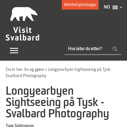
Aktivitetsplanlegger
NO
Du er her:
Se og gjøre
>
Longyearbyen Sightseeing på Tysk -
Svalbard Photography
Longyearbyen
Sightseeing på Tysk -
Svalbard Photography
Type
Sightseeing