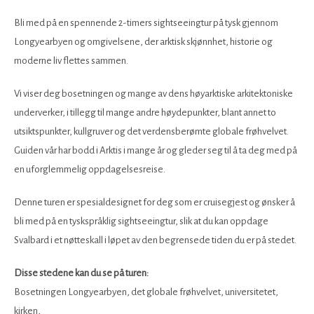
Bli med på en spennende 2-timers sightseeingtur på tysk gjennom
Longyearbyen og omgivelsene, der arktisk skjønnhet, historie og
moderne liv flettes sammen.
Vi viser deg bosetningen og mange av dens høyarktiske arkitektoniske
underverker, i tillegg til mange andre høydepunkter, blant annet to
utsiktspunkter, kullgruver og det verdensberømte globale frøhvelvet.
Guiden vår har bodd i Arktis i mange år og gleder seg til å ta deg med på
en uforglemmelig oppdagelsesreise.
Denne turen er spesialdesignet for deg som er cruisegjest og ønsker å
bli med på en tyskspråklig sightseeingtur, slik at du kan oppdage
Svalbard i et nøtteskall i løpet av den begrensede tiden du er på stedet.
Disse stedene kan du se på turen:
Bosetningen Longyearbyen, det globale frøhvelvet, universitetet,
kirken,