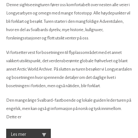
Denne sightseeingturen fører oss komfortabelt over nesten alle veier i
Longyearbyen og omegn med mange fotostopp. Alle høydepunkter vil
bli forklart og besøkt. Turen starter i den mangfoldige Adventdalen,
hvor en del av Svalbards dyreliv, mye historie, kullgruver,
forskningsstasjoner og flott utsikt venter på oss.
Vi fortsetter vest for bosetningen til flyplassområdet med et annet
vakkert utsiktspunkt, det verdensberømte globale frøhvelvet og blant
annet Arctic World Archive. På slutten av turen besøker vi Longyeardalen
og bosetningen hvor spennende detaljer om det daglige livet i
bosetningen i fortiden, men også nåtiden, blir forklart.
Den mangeårige Svalbard-fastboende og lokale guiden leder turen på
engelsk, men kan også gi informasjon på norsk og tysk innimellom.
Dette er
Les mer