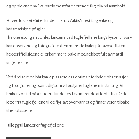
og opplev noe av Svalbards mest fascinerende fugleliv på nært hold.
Hovedfokuset vårt er lunden – en av Arktis' mest fargerike og
karismatiske sjøfugler.
I hekkesesongen samles lundene ved fuglefjellene langs kysten, hvor vi
kan observere og fotografere dem mens de hviler på havoverflaten,
hekker i fjellsidene eller kommer tilbake med nebbet fullt av mat til
ungene sine.
Ved å reise med båt kan vi plassere oss optimalt for både observasjon
og fotografering, samtidig som vi forstyrrer fuglene minst mulig. Vi
bruker god tid på å studere lundenes fascinerende atferd – fra når de
letter fra fuglefjellene til de flyr lavt over vannet og finner veien tilbake
til reirplassene.
I tillegg til lunder er fuglefjellene