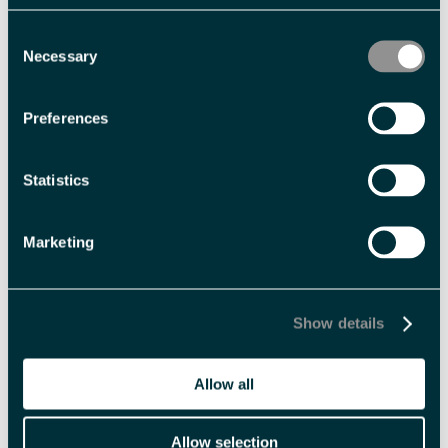
Fasiliteter
Consent
Necessary
Selection
Sesong
Polarsommer
Preferences
Statistics
Språk
Engelsk
norsk
tysk
Marketing
Varighet
3 timer
Halv dag
Show details
Allow all
Allow selection