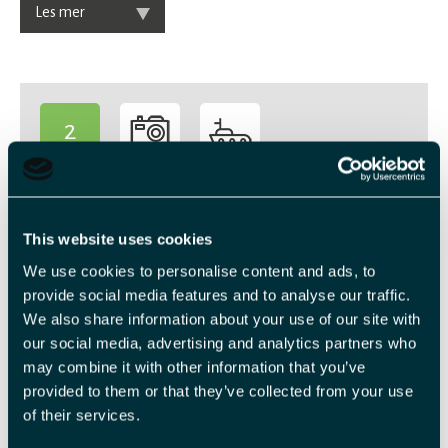
Les mer
2
-
Veiledende priser
This website uses cookies
We use cookies to personalise content and ads, to
provide social media features and to analyse our traffic.
Billettype
Billettavgift
We also share information about your use of our site with
our social media, advertising and analytics partners who
Voksen
NOK 3 500,00 pr. person
may combine it with other information that you’ve
provided to them or that they’ve collected from your use
Med forbehold om prisendringer.
of their services.