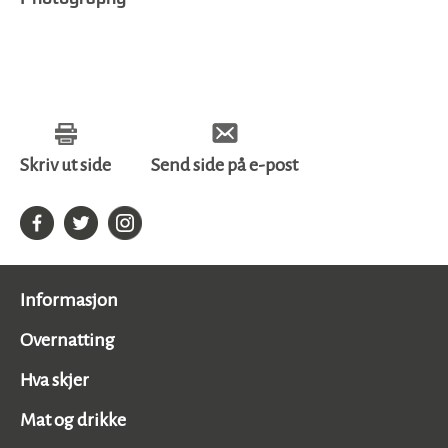
Skriv ut side
Send side på e-post
Informasjon
Overnatting
Hva skjer
Mat og drikke