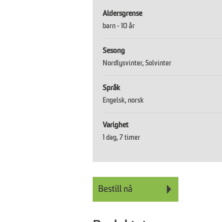
Aldersgrense
barn -
10 år
Sesong
Nordlysvinter
Solvinter
Språk
Engelsk
norsk
Varighet
1 dag
7 timer