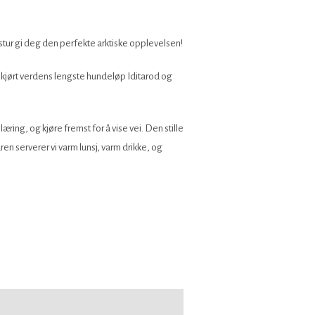
stur gi deg den perfekte arktiske opplevelsen!
r kjørt verdens lengste hundeløp Iditarod og
ring, og kjøre fremst for å vise vei. Den stille
en serverer vi varm lunsj, varm drikke, og