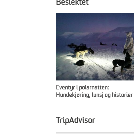
Beslektet
Eventyr i polarnatten:
Hundekjøring, lunsj og historie
livet som sledehund - Arctic Hu
Travellers
TripAdvisor