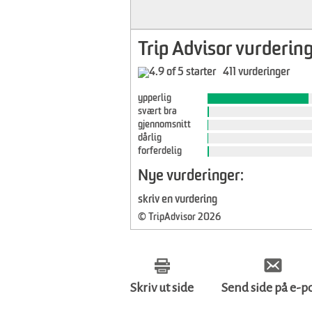
Trip Advisor vurdering
411 vurderinger
ypperlig
svært bra
gjennomsnitt
dårlig
forferdelig
Nye vurderinger:
skriv en vurdering
© TripAdvisor 2026
Skriv ut side
Send side på e-p