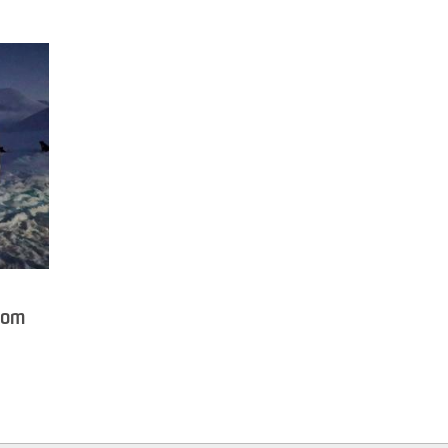
r om
sky