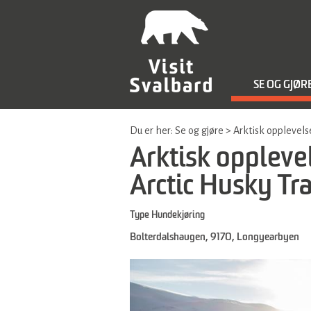
SE OG GJØR
Du er her:
Se og gjøre
>
Arktisk opplevels
Arktisk opplev
Arctic Husky Tra
Type
Hundekjøring
Bolterdalshaugen
,
9170
,
Longyearbyen