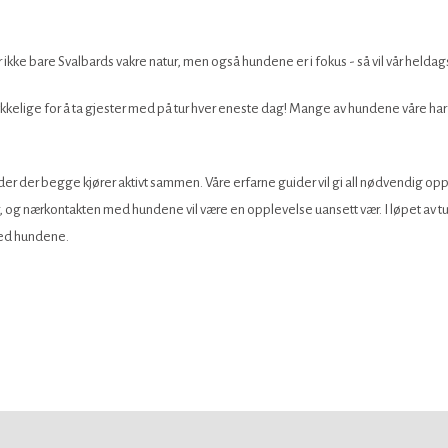
ke bare Svalbards vakre natur, men også hundene er i fokus - så vil vår heldag
lykkelige for å ta gjester med på tur hver eneste dag! Mange av hundene våre ha
er der begge kjører aktivt sammen. Våre erfarne guider vil gi all nødvendig opplæ
 og nærkontakten med hundene vil være en opplevelse uansett vær. I løpet av tur
 med hundene.