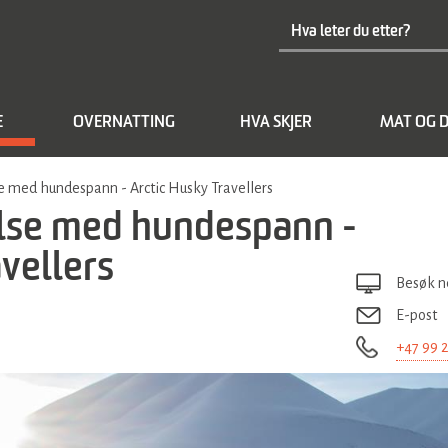
E
OVERNATTING
HVA SKJER
MAT OG D
e med hundespann - Arctic Husky Travellers
else med hundespann -
vellers
Besøk n
E-post
+47 99 2