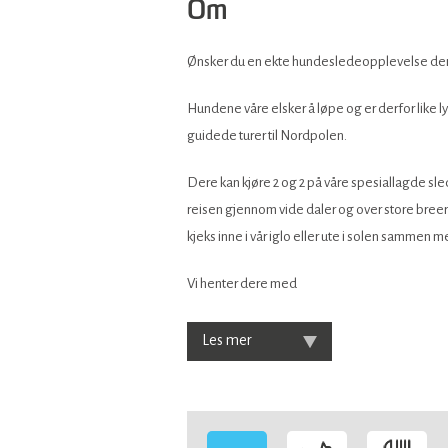
Om
Ønsker du en ekte hundesledeopplevelse der ik
Hundene våre elsker å løpe og er derfor like 
guidede turer til Nordpolen.
Dere kan kjøre 2 og 2 på våre spesiallagde sled
reisen gjennom vide daler og over store breer,
kjeks inne i vår iglo eller ute i solen sammen
Vi henter dere med
Les mer