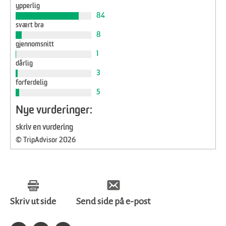
ypperlig
84
svært bra
8
gjennomsnitt
1
dårlig
3
forferdelig
5
Nye vurderinger:
skriv en vurdering
© TripAdvisor 2026
Skriv ut side
Send side på e-post