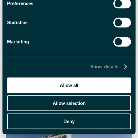
Preferences
barn -
5 år
Statistics
Sesong
Nordlysvinter
Marketing
Varighet
3 timer
Halv dag
Show details
Allow all
Allow selection
Deny
Beslektet