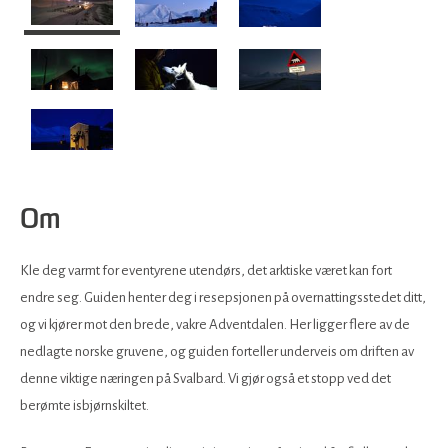
Om
Kle deg varmt for eventyrene utendørs, det arktiske været kan fort
endre seg. Guiden henter deg i resepsjonen på overnattingsstedet ditt,
og vi kjører mot den brede, vakre Adventdalen. Her ligger flere av de
nedlagte norske gruvene, og guiden forteller underveis om driften av
denne viktige næringen på Svalbard. Vi gjør også et stopp ved det
berømte isbjørnskiltet.