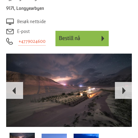
9171
,
Longyearbyen
Besøk nettside
E-post
+4779024600