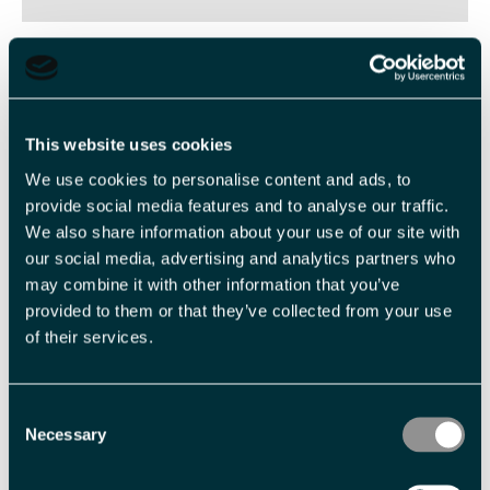
Veiledende priser
This website uses cookies
Billettype
Billettavgift
We use cookies to personalise content and ads, to
Voksen
NOK 890,00 pr. person
provide social media features and to analyse our traffic.
We also share information about your use of our site with
our social media, advertising and analytics partners who
Barn 5 - 12 år
NOK 690,00 pr. person
may combine it with other information that you’ve
provided to them or that they’ve collected from your use
Med forbehold om prisendringer.
of their services.
Fasiliteter
Consent
Necessary
Selection
Aldersgrense