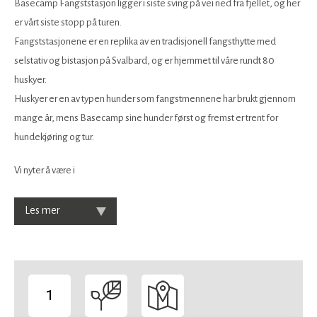
Basecamp Fangststasjon ligger i siste sving på vei ned fra fjellet, og her
er vårt siste stopp på turen.
Fangststasjonene er en replika av en tradisjonell fangsthytte med
selstativ og bistasjon på Svalbard, og er hjemmet til våre rundt 80
huskyer.
Huskyer er en av typen hunder som fangstmennene har brukt gjennom
mange år, mens Basecamp sine hunder først og fremst er trent for
hundekjøring og tur.
Vi nyter å være i
Les mer
1
-