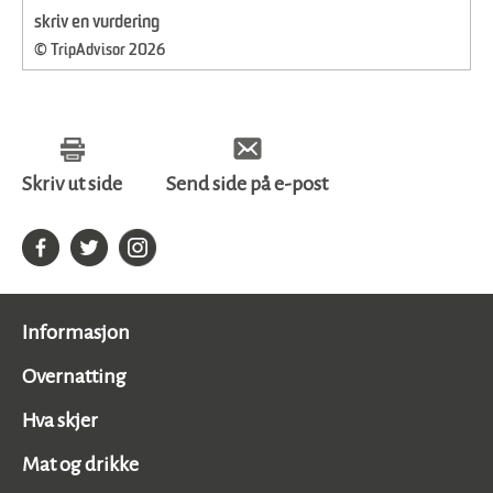
skriv en vurdering
© TripAdvisor 2026
Skriv ut side
Send side på e-post
Informasjon
Overnatting
Hva skjer
Mat og drikke