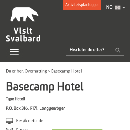
Aktivitetsplanlegger
NO
Du er her:
Overnatting
>
Basecamp Hotel
Basecamp Hotel
Type
Hotell
P.O. Box 316
,
9171
,
Longyearbyen
Besøk nettside