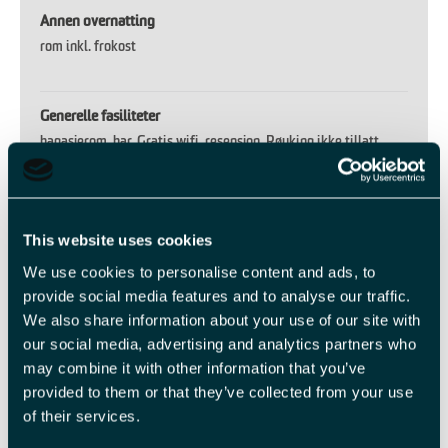
Annen overnatting
rom inkl. frokost
Generelle fasiliteter
bagasjerom
bar
Gratis wifi
resepsjon
Røyking ikke tillatt
sjekk inn tid: -
Fra kl. 14:00
sjekk ut tid: -
Senest kl.11:00
Tv-stue
This website uses cookies
Kredittkort
We use cookies to personalise content and ads, to
Aksepterer kredittkort
provide social media features and to analyse our traffic.
We also share information about your use of our site with
our social media, advertising and analytics partners who
Mat og drikke
may combine it with other information that you’ve
Frokost -
Bespisning utover frokost etter avtale med hotellet
provided to them or that they’ve collected from your use
of their services.
Les mer