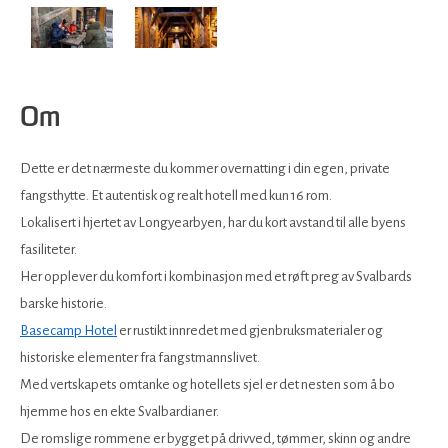
Om
Dette er det nærmeste du kommer overnatting i din egen, private
fangsthytte. Et autentisk og realt hotell med kun 16 rom.
Lokalisert i hjertet av Longyearbyen, har du kort avstand til alle byens
fasiliteter.
Her opplever du komfort i kombinasjon med et røft preg av Svalbards
barske historie.
Basecamp Hotel
er rustikt innredet med gjenbruksmaterialer og
historiske elementer fra fangstmannslivet.
Med vertskapets omtanke og hotellets sjel er det nesten som å bo
hjemme hos en ekte Svalbardianer.
De romslige rommene er bygget på drivved, tømmer, skinn og andre