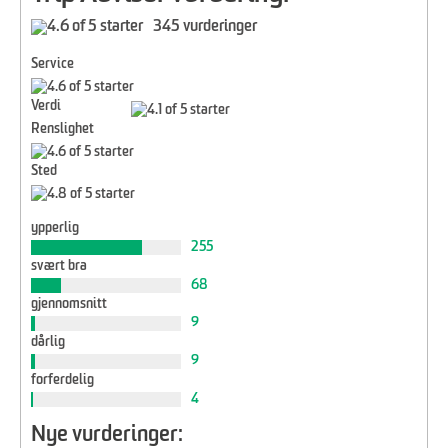
345 vurderinger
Service
Verdi
Renslighet
Sted
ypperlig
255
svært bra
68
gjennomsnitt
9
dårlig
9
forferdelig
4
Nye vurderinger: