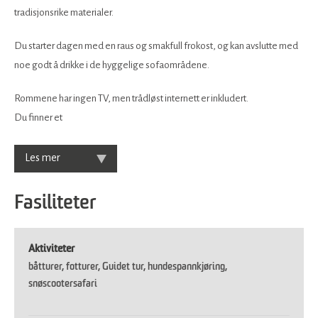
tradisjonsrike materialer.
Du starter dagen med en raus og smakfull frokost, og kan avslutte med
noe godt å drikke i de hyggelige sofaområdene.
Rommene har ingen TV, men trådløst internett er inkludert.
Du finner et
Les mer
Fasiliteter
Aktiviteter
båtturer
fotturer
Guidet tur
hundespannkjøring
snøscootersafari