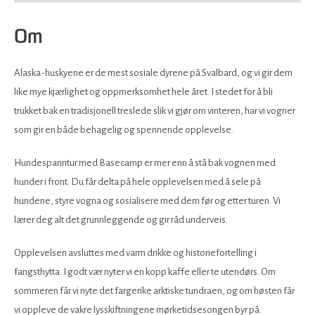
Om
Alaska-huskyene er de mest sosiale dyrene på Svalbard, og vi gir dem
like mye kjærlighet og oppmerksomhet hele året. I stedet for å bli
trukket bak en tradisjonell treslede slik vi gjør om vinteren, har vi vogner
som gir en både behagelig og spennende opplevelse.
Hundespanntur med Basecamp er mer enn å stå bak vognen med
hunder i front. Du får delta på hele opplevelsen med å sele på
hundene, styre vogna og sosialisere med dem før og etter turen. Vi
lærer deg alt det grunnleggende og gir råd underveis.
Opplevelsen avsluttes med varm drikke og historiefortelling i
fangsthytta. I godt vær nyter vi en kopp kaffe eller te utendørs. Om
sommeren får vi nyte det fargerike arktiske tundraen, og om høsten får
vi oppleve de vakre lysskiftningene mørketidsesongen byr på.