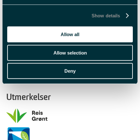
Show details
Varighet
4 timer
Halv dag
Allow all
Allow selection
Deny
Utmerkelser