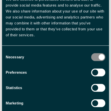
provide social media features and to analyse our traffic.
Barn under 12 år
NOK 1 190,00 pr. person
We also share information about your use of our site with
our social media, advertising and analytics partners who
may combine it with other information that you’ve
Med forbehold om prisendringer.
provided to them or that they’ve collected from your use
of their services.
Fasiliteter
Consent
Necessary
Aldersgrense
Selection
barn -
6 år
Preferences
Sesong
Nordlysvinter
Polarsommer
Statistics
Marketing
Språk
Engelsk
norsk