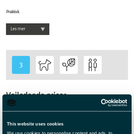
Praktisk
Les mer
3
-
Veiledende priser
Billettype
Billettavgift
This website uses cookies
Voksen
NOK 1 790,00 pr. person
We use cookies to personalise content and ads, to