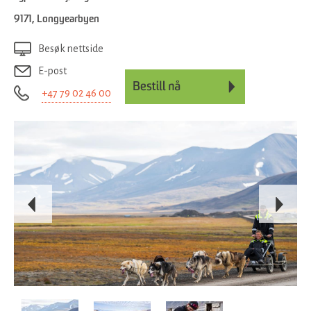
9171
,
Longyearbyen
Besøk nettside
E-post
+47 79 02 46 00