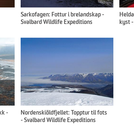
Sarkofagen: Fottur i brelandskap -
Heldag
Svalbard Wildlife Expeditions
kyst -
Exped
kk -
Nordenskiöldfjellet: Topptur til fots
- Svalbard Wildlife Expeditions