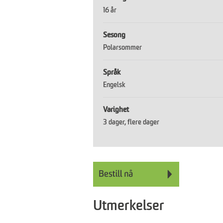
16 år
Sesong
Polarsommer
Språk
Engelsk
Varighet
3 dager
flere dager
Utmerkelser