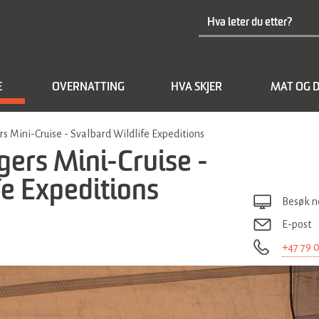
E
OVERNATTING
HVA SKJER
MAT OG D
ers Mini-Cruise - Svalbard Wildlife Expeditions
gers Mini-Cruise -
fe Expeditions
Besøk n
E-post
+47 79 0