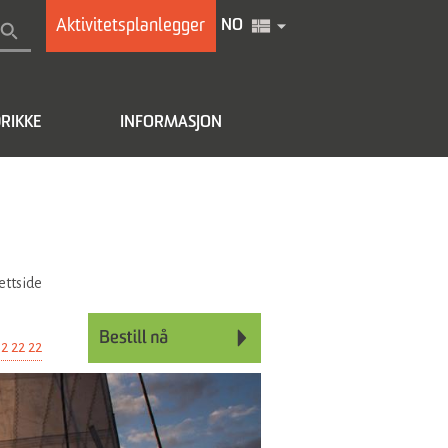
Aktivitetsplanlegger
NO
RIKKE
INFORMASJON
ettside
2 22 22