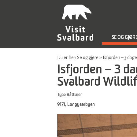
SE OG GJØR
Du er her:
Se og gjøre
>
Isfjorden – 3 dag
Isfjorden – 3 da
Svalbard Wildli
Type
Båtturer
9171
,
Longyearbyen