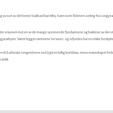
ing av noe av det beste Svalbard kan tilby, bare noen få timers seiling fra Longyea
tter vi kursen mot en av de mange spennende fjordarmene og buktene av den st
yearbyen. Været legger rammene for turen, og Isfjorden har en rekke beskyttede
en til å utforske omgivelsene ved å gå en tidlig kveldstur, mens mannskapet for
å dekk.