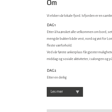
Om
Vi elsker vår lokale fjord. Isfjorden er en saml
DAG 1
Etter å ha ønsket alle velkommen om bord, se
mengde bukter både vest, nord og øst for Long
fleste værforhold.
Ved vår første ankerplass får gjester mulighet
middag og sosiale aktiviteter, i salongen og p
DAG 2
Etter en deilig
Les mer