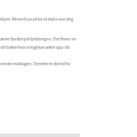
rbyen. Bli med oss på tur så skal vi vise deg.
ørste fjorden på Spitsbergen. Det finnes en
 bukter hvor vi trygt kan ankre opp i de
bereder middagen. Deretter er det tid for