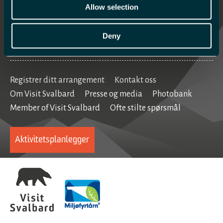
Mat og drikke
Allow selection
Se og gjøre
Deny
Home
Registrer ditt arrangement
Kontakt oss
Om Visit Svalbard
Presse og media
Photobank
Member of Visit Svalbard
Ofte stilte spørsmål
Aktivitetsplanlegger