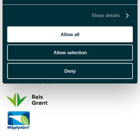
Varighet
5 timer
Halv dag
Show details
Allow all
Allow selection
Deny
Utmerkelser