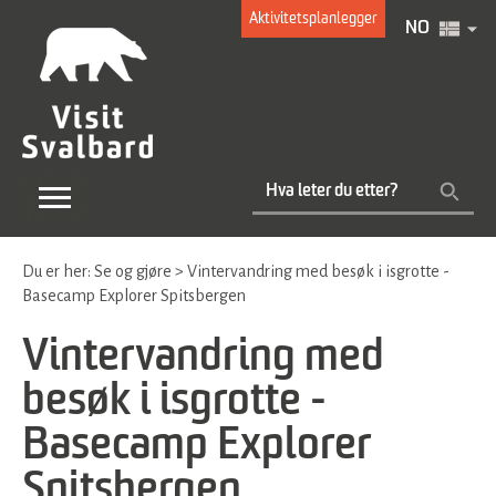
Aktivitetsplanlegger
NO
Du er her:
Se og gjøre
>
Vintervandring med besøk i isgrotte -
Basecamp Explorer Spitsbergen
Vintervandring med
besøk i isgrotte -
Basecamp Explorer
Spitsbergen