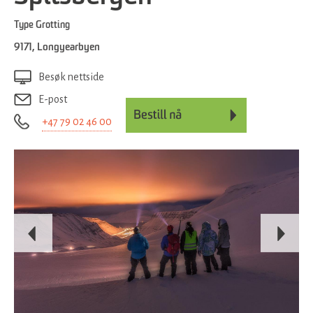
Type
Grotting
9171
,
Longyearbyen
Besøk nettside
E-post
+47 79 02 46 00