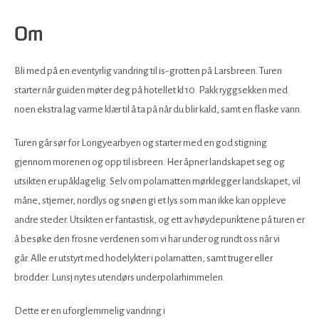
Om
Bli med på en eventyrlig vandring til is-grotten på Larsbreen. Turen
starter når guiden møter deg på hotellet kl 10. Pakk ryggsekken med
noen ekstra lag varme klær til å ta på når du blir kald, samt en flaske vann.
Turen går sør for Longyearbyen og starter med en god stigning
gjennom morenen og opp til isbreen. Her åpner landskapet seg og
utsikten er upåklagelig. Selv om polarnatten mørklegger landskapet, vil
måne, stjerner, nordlys og snøen gi et lys som man ikke kan oppleve
andre steder. Utsikten er fantastisk, og ett av høydepunktene på turen er
å besøke den frosne verdenen som vi har under og rundt oss når vi
går. Alle er utstyrt med hodelykter i polarnatten, samt truger eller
brodder. Lunsj nytes utendørs underpolarhimmelen.
Dette er en uforglemmelig vandring i