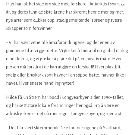
Hun har jobbet side om side med forskere i Antarktis i snart 25
år, og deres funn de siste årene har skremt henne mer og mer;
nye arter som dukker opp, stadig smeltende isbreer og svære
iskapper som forsvinner.
- Vi har vært vitne til klimaforandringene, og det er en av
grunnene til at vi gjør dette. Vi ønsker å bidra til en global dialog
rundt klima, og vi ønsker å gjøre det på en positiv måte. Hver
person må forstå at de kan utgjøre en forskjell! Hver plastbit,
sneip eller bruskork som havner i en søppelbøtte, havner ikke i
havet. Hver eneste handling nytter!
Hilde Fålun Strøm har bodd i Longyearbyen siden 1990-tallet,
og har sett store lokale forandringer her også. Fra å være en
arktisk ørken er det nå mer regn i Longyearbyen, og mer snø.
- Det har vært skremmende å se forandringene på Svalbard,