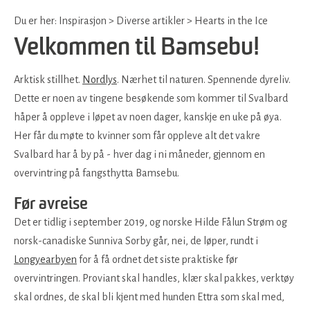
Du er her:
Inspirasjon
>
Diverse artikler
>
Hearts in the Ice
Velkommen til Bamsebu!
Arktisk stillhet.
Nordlys
. Nærhet til naturen. Spennende dyreliv.
Dette er noen av tingene besøkende som kommer til Svalbard
håper å oppleve i løpet av noen dager, kanskje en uke på øya.
Her får du møte to kvinner som får oppleve alt det vakre
Svalbard har å by på - hver dag i ni måneder, gjennom en
overvintring på fangsthytta Bamsebu.
Før avreise
Det er tidlig i september 2019, og norske Hilde Fålun Strøm og
norsk-canadiske Sunniva Sorby går, nei, de løper, rundt i
Longyearbyen
for å få ordnet det siste praktiske før
overvintringen. Proviant skal handles, klær skal pakkes, verktøy
skal ordnes, de skal bli kjent med hunden Ettra som skal med,