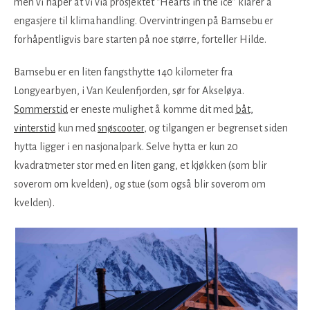
men vi håper at vi via prosjektet “Hearts in the ice” klarer å
engasjere til klimahandling. Overvintringen på Bamsebu er
forhåpentligvis bare starten på noe større, forteller Hilde.
Bamsebu er en liten fangsthytte 140 kilometer fra
Longyearbyen, i Van Keulenfjorden, sør for Akseløya.
Sommerstid
er eneste mulighet å komme dit med
båt,
vinterstid
kun med
snøscooter
, og tilgangen er begrenset siden
hytta ligger i en nasjonalpark. Selve hytta er kun 20
kvadratmeter stor med en liten gang, et kjøkken (som blir
soverom om kvelden), og stue (som også blir soverom om
kvelden).