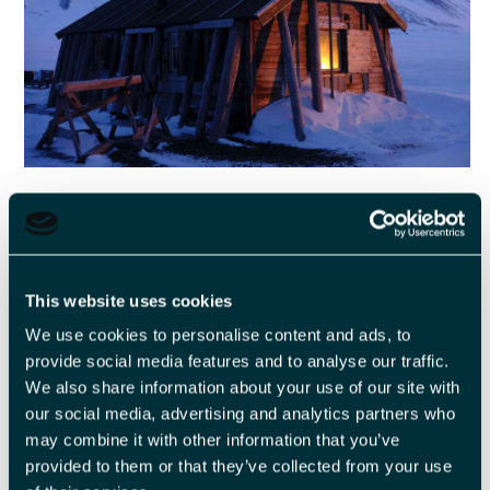
To måneder inn i overvintringen
De to damene har nå vært på Bamsebu siden midten av
september, og via begrenset kontakt med omverdenen forteller
This website uses cookies
de om de to første månedene.
We use cookies to personalise content and ads, to
- Her på Bamsebu lever vi et veldig enkelt liv, med et naturlig
provide social media features and to analyse our traffic.
langt lavere fotavtrykk enn ellers, men vi har alt vi trenger. Vi
We also share information about your use of our site with
har jobbet lenge og hardt i forkant for å planlegge alt, men det
our social media, advertising and analytics partners who
may combine it with other information that you’ve
føles veldig meningsfylt!
provided to them or that they’ve collected from your use