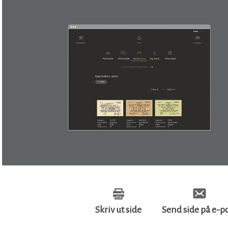
Skriv ut side
Send side på e-p