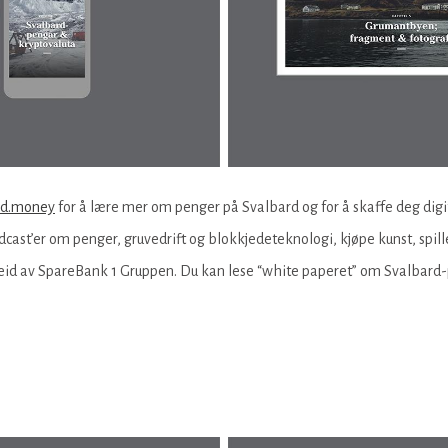
rd.money
for å lære mer om penger på Svalbard og for å skaffe deg digi
cast’er om penger, gruvedrift og blokkjedeteknologi, kjøpe kunst, spill
og eid av SpareBank 1 Gruppen. Du kan lese “white paperet” om Svalbard