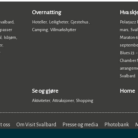
Overnatting
Hva skj
Svalbard
Hoteller
Leiligheter
Gjestehus
Polarjazz F
,
,
,
,
 passer
Camping
Villmarkshytter
mars
Sval
,
,
,
l
Isbjørn,
Maraton 6.
,
er
septembe
,
r
Blues 23. 
Chamber Mu
arrangem
Svalbard
,
Se og gjøre
Home
Aktiviteter
Attraksjoner
Shopping
,
,
,
t oss
Om Visit Svalbard
Presse og media
Photobank
M