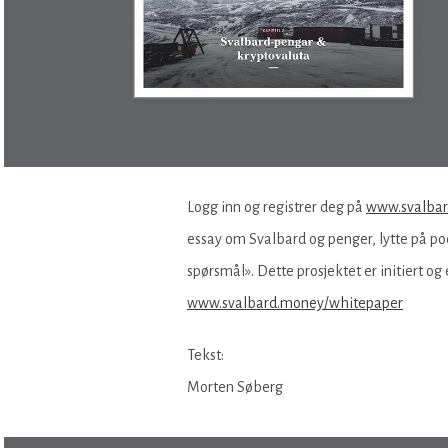
Logg inn og registrer deg på
www.svalba
essay om Svalbard og penger, lytte på pod
spørsmål». Dette prosjektet er initiert 
www.svalbard.money/whitepaper
Tekst:
Morten Søberg