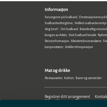
Informasjon
Sesongene på Svalbard
Destinasjonene på 
,
Svalbardvettreglene
Hvilket svalbardeventyr
,
deg best?
Om Svalbard
Bærekraftig reisemå
,
,
kongen av Arktis
Visit Svalbard Innsikt
Nyhet
,
,
Reiseinformasjon
Aktivitetsleverandører
Fo
,
,
turoperatører
Artikler til inspirasjon
,
,
Mat og drikke
Restauranter
Kafeer
Barer og utesteder
,
,
,
Registrer ditt arrangement
Kontak
Ofte stilte spørsmål