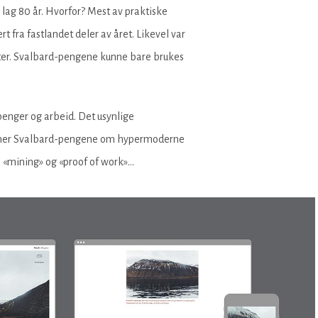
lag 80 år. Hvorfor? Mest av praktiske
fra fastlandet deler av året. Likevel var
ester. Svalbard-pengene kunne bare brukes
penger og arbeid. Det usynlige
, minner Svalbard-pengene om hypermoderne
e «mining» og «proof of work»…