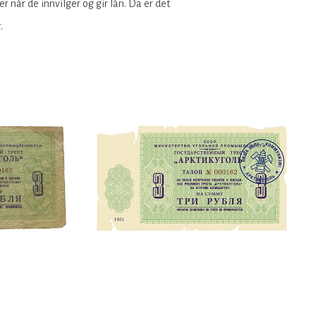
r når de innvilger og gir lån. Da er det
.