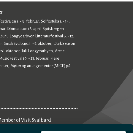
er
estivalen 5. - 8. februar
Solfestuka 1. - 14.
,
bard Skimaraton 18. april
Spitsbergen
,
 juni
Longyearbyen Litteraturfestival 8. - 12.
,
r
Smak Svalbard 1. - 5. oktober
Dark Season
,
,
- 26. oktober
Jul i Longyearbyen
Arctic
,
,
sic Festival 19. - 23. februar
Flere
,
enter
Møter og arrangementer (MICE) på
,
ember of Visit Svalbard