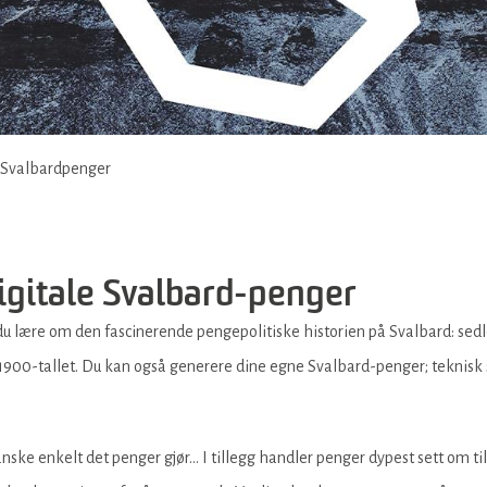
Svalbardpenger
digitale Svalbard-penger
u lære om den fascinerende pengepolitiske historien på Svalbard: sedle
1900-tallet. Du kan også generere dine egne Svalbard-penger; teknisk s
ske enkelt det penger gjør… I tillegg handler penger dypest sett om tillit