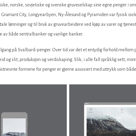
ske, norske, sovjetiske og svenske gruveselskap sine egne penger i om 
Grumant City, Longyearbyen, Ny-Ålesund og Pyramiden var fysisk isolert 
etale lønninger og til bruk av gruvearbeidere ved kjøp av varer og tjen
e av både sentralbanker og vanlige banker.
lgang på Svalbard-penger. Over tid var det et entydig forhold mellom 
id og slit, produksjon og verdiskaping. Slik, i alle fall språklig sett
sistnevnte formene for penger er gjerne assosiert med uttrykk som båd