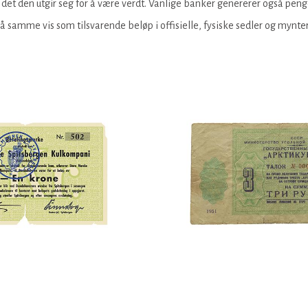
 det den utgir seg for å være verdt. Vanlige banker genererer også penge
amme vis som tilsvarende beløp i offisielle, fysiske sedler og mynter