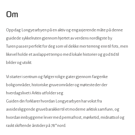
Om
Oppdag Longyearbyen på en aktiv og engasjerende måte på denne
guidede sykkelruten gjennom hjertet av verdens nordligste by.
Turen passer perfekt for deg som vil dekke mer terreng enn til fots, men
likevel holde et avslappet tempo med lokale historier og god tid til
bilder og utsikt.
Vi starter i sentrum og følger rolige gater gjennom fargerike
boligområder, historiske gruveområder og møtesteder der
hverdagslivet i Arktis utfolder seg.
Guiden din forklarer hvordan Longyearbyen har vokst fra
avsidesliggende gruvebarakker til et moderne arktisk samfunn, og
hvordan innbyggerne lever med permafrost, mørketid, midnattsol og
raskt skiftende årstider på 78° nord.