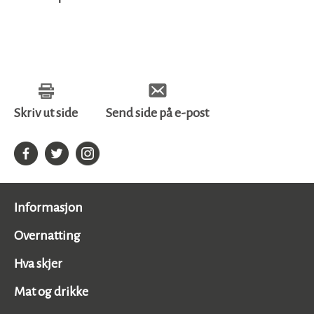
Skriv ut side
Send side på e-post
Informasjon
Overnatting
Hva skjer
Mat og drikke