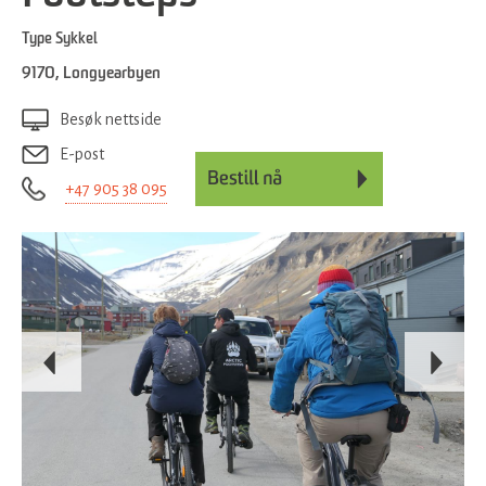
Type
Sykkel
9170
,
Longyearbyen
Besøk nettside
E-post
+47 905 38 095