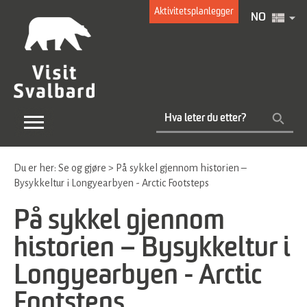
Aktivitetsplanlegger
NO
Du er her:
Se og gjøre
>
På sykkel gjennom historien –
Bysykkeltur i Longyearbyen - Arctic Footsteps
På sykkel gjennom
historien – Bysykkeltur i
Longyearbyen - Arctic
Footsteps