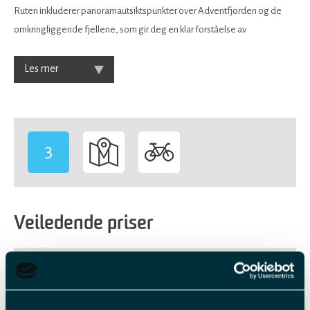
Ruten inkluderer panoramautsiktspunkter over Adventfjorden og de
omkringliggende fjellene, som gir deg en klar forståelse av
Les mer
3
-
Veiledende priser
Billettype
Billettavgift
Voksen
NOK 1 400,00 pr. person