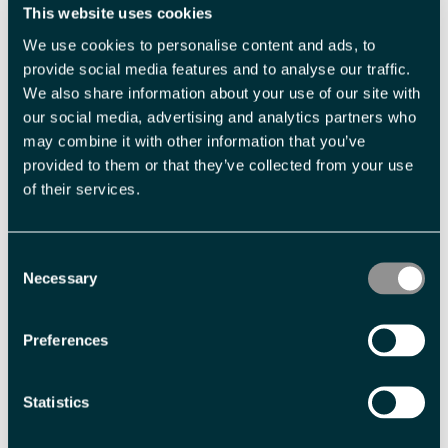
This website uses cookies
Med forbehold om prisendringer.
We use cookies to personalise content and ads, to
provide social media features and to analyse our traffic.
We also share information about your use of our site with
Fasiliteter
our social media, advertising and analytics partners who
may combine it with other information that you’ve
provided to them or that they’ve collected from your use
Aldersgrense
of their services.
barn -
8 år
Consent
Sesong
Necessary
Selection
Polarsommer
Preferences
Varighet
< halv dag
2 timer
Statistics