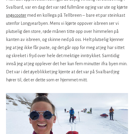
Svalbard, var en dag det var rød fullmåne og jeg var ute og kjørte
snøscooter
med en kollega på Tellbreen – bare et par steinkast
utenfor Longyearbyen. Mens vi kjørte oppover isbreen ser vi
plutselig den store, røde månen titte opp over himmelen på
kanten av isbreen, og skinne ned på oss. Helt plutselig kjenner
jeg at jeg ikke får puste, og det går opp for meg at jeg har sittet
og skreket i fryd over hele det mektige inntrykket. Samtidig
innså jeg at jeg opplever det her kun fem minutter ifra byen min.
Det var i det øyeblikket jeg kjente at det var på Svalbard jeg
hører til, det er dette som er hjemmet mitt.