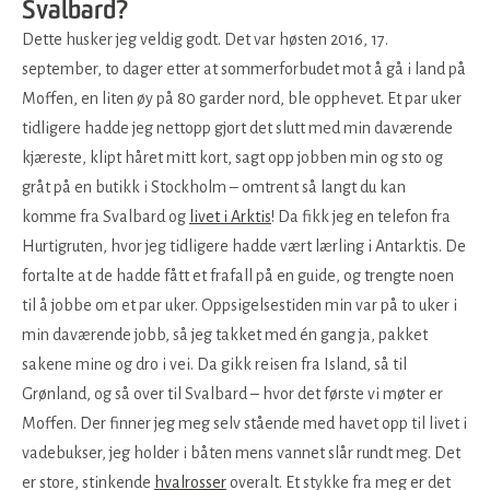
Svalbard?
Dette husker jeg veldig godt. Det var høsten 2016, 17.
september, to dager etter at sommerforbudet mot å gå i land på
Moffen, en liten øy på 80 garder nord, ble opphevet. Et par uker
tidligere hadde jeg nettopp gjort det slutt med min daværende
kjæreste, klipt håret mitt kort, sagt opp jobben min og sto og
gråt på en butikk i Stockholm – omtrent så langt du kan
komme fra Svalbard og
livet i Arktis
! Da fikk jeg en telefon fra
Hurtigruten, hvor jeg tidligere hadde vært lærling i Antarktis. De
fortalte at de hadde fått et frafall på en guide, og trengte noen
til å jobbe om et par uker. Oppsigelsestiden min var på to uker i
min daværende jobb, så jeg takket med én gang ja, pakket
sakene mine og dro i vei. Da gikk reisen fra Island, så til
Grønland, og så over til Svalbard – hvor det første vi møter er
Moffen. Der finner jeg meg selv stående med havet opp til livet i
vadebukser, jeg holder i båten mens vannet slår rundt meg. Det
er store, stinkende
hvalrosser
overalt. Et stykke fra meg er det