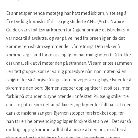
Et annet spennende møte jeg har hatt med isbjørn, viste seg å
få et veldig komisk utfall. Da jeg studerte ANG (Arctic Nature
Guide), var vi på Esmarkbreen for å gjennomføre et isbrekurs. Vi
var nødt til å avslutte, og var på vei ned fra breen igjen da det
kommer en isbjørn svømmende i vår retning. Den rekker å
komme seg i land foran oss, og før vi har muligheten til å trekke
oss unna, slik at vi møter den på stranden. Vi samler oss sammen
i en tett gruppe, som er vanlig prosedyre når man møter på en
isbjørn, for så å prøve å lage store bevegelser og høye lyder for å
skremme den bort. Bjørnen stopper opp og titter litt på oss, men
forblir på stranden tilsynelatende uanfektet. Plutselig stiller tre
danske gutter som deltar på kurset, og bryter for full hals ut i den
danske nasjonalsangen. Bjørnen stopper forskrekket opp, før
han tar en helomvending og løper forskrekket sin vei. Det var så
mektig, og jeg kommer alltid til å huske at den beste måten å