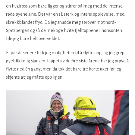
en hvalross som bare ligger og stirrer på meg med de intense
røde øyene sine. Det var en så sterk og intens opplevelse, med
skrekkblandet fryd. Da jeg snudde meg sørover mot nord-
Spitsbergen og så de mektige hvite fjelltoppene i horisonten
ble jeg bare helt overveldet.
Et par år senere fikk jeg muligheten til å flytte opp, og jeg grep
øyeblikkelig sjansen. I løpet av de fire siste årene har jeg prøvd å
flytte ned én gang, men da tok det bare tre korte uker før jeg
skjønte at jeg måtte opp igjen.