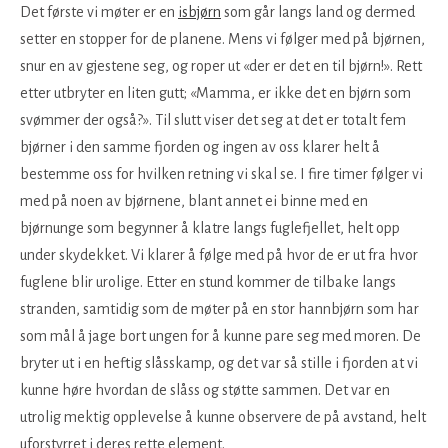
Det første vi møter er en
isbjørn
som går langs land og dermed
setter en stopper for de planene. Mens vi følger med på bjørnen,
snur en av gjestene seg, og roper ut «der er det en til bjørn!». Rett
etter utbryter en liten gutt; «Mamma, er ikke det en bjørn som
svømmer der også?». Til slutt viser det seg at det er totalt fem
bjørner i den samme fjorden og ingen av oss klarer helt å
bestemme oss for hvilken retning vi skal se. I fire timer følger vi
med på noen av bjørnene, blant annet ei binne med en
bjørnunge som begynner å klatre langs fuglefjellet, helt opp
under skydekket. Vi klarer å følge med på hvor de er ut fra hvor
fuglene blir urolige. Etter en stund kommer de tilbake langs
stranden, samtidig som de møter på en stor hannbjørn som har
som mål å jage bort ungen for å kunne pare seg med moren. De
bryter ut i en heftig slåsskamp, og det var så stille i fjorden at vi
kunne høre hvordan de slåss og støtte sammen. Det var en
utrolig mektig opplevelse å kunne observere de på avstand, helt
uforstyrret i deres rette element.