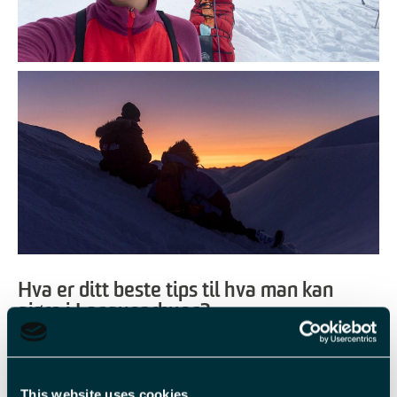
Hva er ditt beste tips til hva man kan
gjøre i Longyearbyen?
Det tipset jeg har gitt til flest er å gå og
kjøpe seg en kaffe
, ta
turen ned til
byhundegården
og sette seg ned og se på
ærfuglkolonien som holder til der om sommeren. Det er en så
This website uses cookies