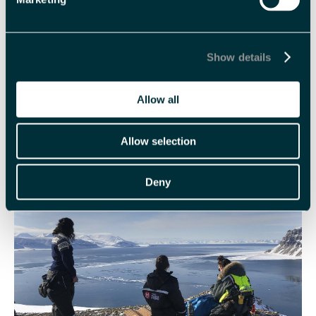
ønskene om å holde deg tørr, varm og
mett
. Da er det en ære at
jeg får lov til å være den som sørger for at du holder deg nettopp
tørr, varm og mett, samtidig som jeg får lov til å vise deg det
Show details
mest unike naturen har å by på her på Svalbard. På toppen av
det hele lærer du kanskje noe nytt? Det at jeg bidrar til å
gjøre gjesten komfortabel nok til å bare nyte og sette pris på
Allow all
naturen, og konstant kunne ha mestringsfølelse, det er virkelig
det jeg setter pris på med å være en Svalbardguide. Jeg liker det
Allow selection
ansvaret, og jeg kjenner meg trygg på å ha det. Det er en ære å
få ta hånd om de som kommer på besøk opp hit.
Deny