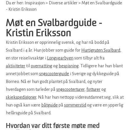
Du er her:
Inspirasjon
>
Diverse artikler
>
Møt en Svalbardguide
- Kristin Eriksson
Møt en Svalbardguide -
Kristin Eriksson
Kristin Eriksson er opprinnelig svensk, og har nå bodd på
Svalbard i 4 år. Hun jobber som guide for
Hurtigruten Svalbard
,
en stor reiselivsaktør i
Longyearbyen
som tilbyr alt fra
aktiviteter
til
overnatting
og
bespisning
. Tidligere har hun blant
annet jobbet som
snøscooterguide
i Sverige og dykkeguide på
Borneo. Nå er hun godt plantet på Svalbard, og nyter
hverdagen som turleder på
snøscooterturer
,
fotturer
og
skiekspedisjoner
. Nå har hun nettopp videreutdannet seg, slik at
hun også kan være
båtguide
på
sommerstid
og være en ypperlig
helårsguide på Svalbard.
Hvordan var ditt første møte med