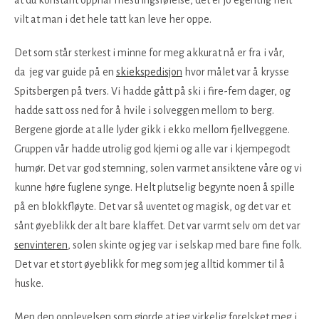
at du konstant oppnår mestringsfølelse, det er jo egentlig helt
vilt at man i det hele tatt kan leve her oppe.
Det som står sterkest i minne for meg akkurat nå er fra i vår,
da jeg var guide på en
skiekspedisjon
hvor målet var å krysse
Spitsbergen på tvers. Vi hadde gått på ski i fire-fem dager, og
hadde satt oss ned for å hvile i solveggen mellom to berg.
Bergene gjorde at alle lyder gikk i ekko mellom fjellveggene.
Gruppen vår hadde utrolig god kjemi og alle var i kjempegodt
humør. Det var god stemning, solen varmet ansiktene våre og vi
kunne høre fuglene synge. Helt plutselig begynte noen å spille
på en blokkfløyte. Det var så uventet og magisk, og det var et
sånt øyeblikk der alt bare klaffet. Det var varmt selv om det var
senvinteren
, solen skinte og jeg var i selskap med bare fine folk.
Det var et stort øyeblikk for meg som jeg alltid kommer til å
huske.
Men den opplevelsen som gjorde at jeg virkelig forelsket meg i