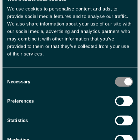
fin liten aktivitet, men en flott opplevelse. De fleste som
We use cookies to personalise content and ads, to
kommer til Svalbard jager ofte de store opplevelsene og de
provide social media features and to analyse our traffic.
heftigste ekspedisjonene, men det er så mye man kan oppleve
We also share information about your use of our site with
her i byen også. Det vandrer jo både
fjellrever
og
reinsdyr
midt i
our social media, advertising and analytics partners who
gatene.
may combine it with other information that you’ve
provided to them or that they’ve collected from your use
Det samme gjelder for
nordlyssesongen
. Ta på deg det
ekstra
of their services.
laget med klær
, ta med deg kaffekoppen og sitt litt lenger ute
kun for å kunne nyte den arktiske stillheten og synet av
Aurora
Consent
Borealis
.
Necessary
Selection
Hva gjør at du elsker å være en
Svalbardguide?
Preferences
Det jeg liker best er å gjøre gjestene komfortable i naturen. Du
kan møte på hvem som helst, du kan være en rikmann ifra
Statistics
London eller en naturglad nordmann. Men når du kommer hit er
du likevel bare et menneske som har de samme grunnleggende
Marketing