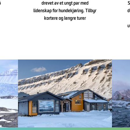
å
drevet av et ungt par med
S
lidenskap for hundekjøring. Tilbyr
d
kortere og lengre turer
u