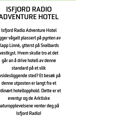
ISFJORD RADIO
ADVENTURE HOTEL
Isfjord Radio Adventure Hotel
igger vågalt plassert på pynten av
Kapp Linné, ytterst på Svalbards
vestkyst. Hvem skulle tro at det
går an å drive hotell av denne
standard på et slik
vsidesliggende sted? Et besøk på
denne utposten er langt fra et
rdinært hotellopphold. Dette er et
eventyr og de Arktiske
naturopplevelsene venter deg på
Isfjord Radio!