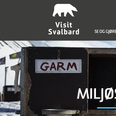
SE OG GJØR
MILJØ