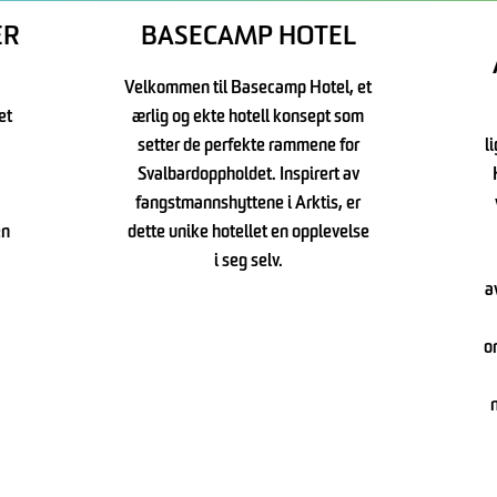
ER
BASECAMP HOTEL
Velkommen til Basecamp Hotel, et
et
ærlig og ekte hotell konsept som
setter de perfekte rammene for
l
Svalbardoppholdet. Inspirert av
fangstmannshyttene i Arktis, er
en
dette unike hotellet en opplevelse
i seg selv.
a
o