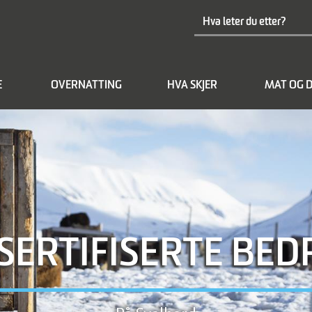
E
OVERNATTING
HVA SKJER
MAT OG D
SERTIFISERTE BED